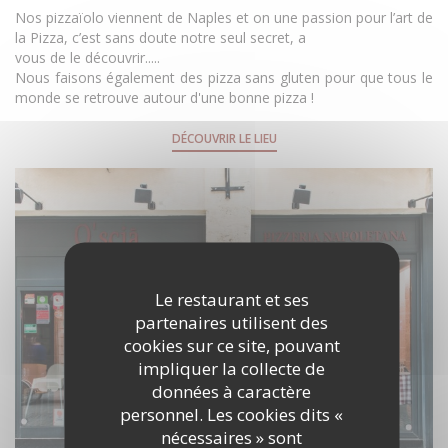
Nos pizzaïolo viennent de Naples et on une passion pour l’art de
la Pizza, c’est sans doute notre seul secret, a
vous de le découvrir.....
Nous faisons également des pizza sans gluten pour que tous le
monde se retrouve autour d'une bonne pizza !
DÉCOUVRIR LE LIEU
Le restaurant et ses
partenaires utilisent des
cookies sur ce site, pouvant
impliquer la collecte de
données à caractère
personnel. Les cookies dits «
nécessaires » sont