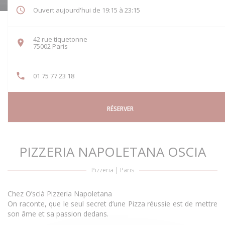
Ouvert aujourd'hui de 19:15 à 23:15
42 rue tiquetonne
((ouvre une nouvelle fenêtre))
75002 Paris
01 75 77 23 18
RÉSERVER
PIZZERIA NAPOLETANA OSCIA
Pizzeria
|
Paris
Chez O’scià Pizzeria Napoletana
On raconte, que le seul secret d’une Pizza réussie est de mettre
son âme et sa passion dedans.