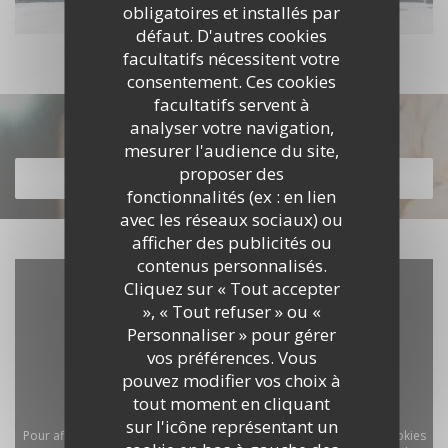
obligatoires et installés par
défaut. D'autres cookies
facultatifs nécessitent votre
consentement. Ces cookies
facultatifs servent à
Découvrir notre carte
analyser votre navigation,
mesurer l'audience du site,
proposer des
DÉCOUVRIR NOTRE CARTE
fonctionnalités (ex : en lien
avec les réseaux sociaux) ou
afficher des publicités ou
contenus personnalisés.
Cliquez sur « Tout accepter
», « Tout refuser » ou «
Personnaliser » pour gérer
vos préférences. Vous
pouvez modifier vos choix à
tout moment en cliquant
sur l'icône représentant un
Pour afficher la carte interactive Waze, vous devez accepter les cookies