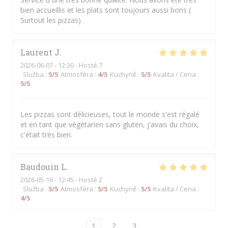
bien accueillis et les plats sont toujours aussi bons (
Surtout les pizzas) .
Laurent
J
2026-06-07
- 12:30 - Hosté 7
Služba
:
5
/5
Atmosféra
:
4
/5
Kuchyně
:
5
/5
Kvalita / Cena
:
5
/5
Les pizzas sont délicieuses, tout le monde s'est régalé
et en tant que végétarien sans gluten, j'avais du choix,
c'était très bien.
Baudouin
L
2026-05-16
- 12:45 - Hosté 2
Služba
:
5
/5
Atmosféra
:
5
/5
Kuchyně
:
5
/5
Kvalita / Cena
:
4
/5
1
2
3