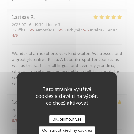
Larissa
K
2026-07-16
- 19:30 - Hosté 3
Služba
:
5
/5
Atmosféra
:
5
/5
Kuchyně
:
5
/5
Kvalita / Cena
:
4
/5
Wonderful atmosphere, very kind waiters/waitresses and
a great glutenfree Pizza. A beautiful spot for tourists as
well as the staff is multilingual and even my grandma,
who only speaks german was able to talk to one of the
waitresses in german ;) 10/10 experience, definitely
would eat here again🫶
Tato stránka využívá
cookies a dává ti na výběr,
Lorai
G
co chceš aktivovat
2026-07-17
- 19:45 - Hosté 2
Služba
:
5
/5
Atmosféra
:
5
/5
Kuchyně
:
5
/5
Kvalita / Cena
:
OK, přijmout vše
5
/5
Odmítnout všechny cookies