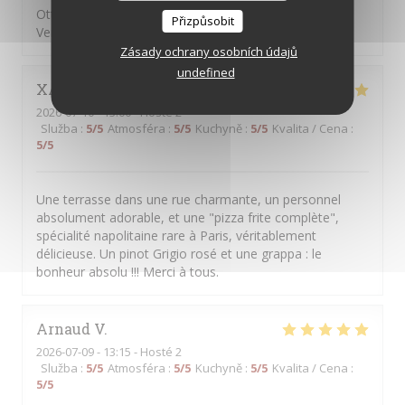
Ottima pizza, personale attento, gentille e sorridente.
Přizpůsobit
Vengo da anni e mai deluso
Zásady ochrany osobních údajů
undefined
XAVIER
F
2026-07-10
- 13:00 - Hosté 2
Služba
:
5
/5
Atmosféra
:
5
/5
Kuchyně
:
5
/5
Kvalita / Cena
:
5
/5
Une terrasse dans une rue charmante, un personnel
absolument adorable, et une "pizza frite complète",
spécialité napolitaine rare à Paris, véritablement
délicieuse. Un pinot Grigio rosé et une grappa : le
bonheur absolu !!! Merci à tous.
Arnaud
V
2026-07-09
- 13:15 - Hosté 2
Služba
:
5
/5
Atmosféra
:
5
/5
Kuchyně
:
5
/5
Kvalita / Cena
:
5
/5