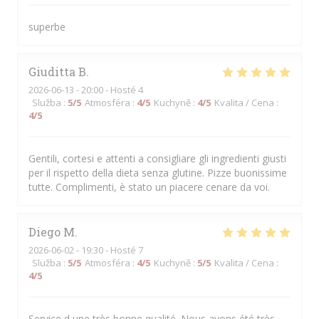
superbe
Giuditta
B
2026-06-13
- 20:00 - Hosté 4
Služba
:
5
/5
Atmosféra
:
4
/5
Kuchyně
:
4
/5
Kvalita / Cena
:
4
/5
Gentili, cortesi e attenti a consigliare gli ingredienti giusti
per il rispetto della dieta senza glutine. Pizze buonissime
tutte. Complimenti, è stato un piacere cenare da voi.
Diego
M
2026-06-02
- 19:30 - Hosté 7
Služba
:
5
/5
Atmosféra
:
4
/5
Kuchyně
:
5
/5
Kvalita / Cena
:
4
/5
Service d une très bonne qualité. Nous avons été très