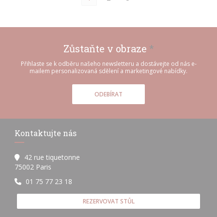
Zůstaňte v obraze
*
Přihlaste se k odběru našeho newsletteru a dostávejte od nás e-
mailem personalizovaná sdělení a marketingové nabídky.
ODEBÍRAT
Kontaktujte nás
42 rue tiquetonne
((otevře se v novém okně))
75002 Paris
01 75 77 23 18
REZERVOVAT STŮL