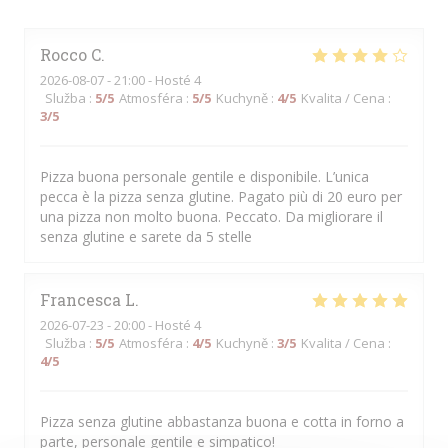
Rocco
C
2026-08-07
- 21:00 - Hosté 4
Služba
:
5
/5
Atmosféra
:
5
/5
Kuchyně
:
4
/5
Kvalita / Cena
:
3
/5
Pizza buona personale gentile e disponibile. L’unica
pecca è la pizza senza glutine. Pagato più di 20 euro per
una pizza non molto buona. Peccato. Da migliorare il
senza glutine e sarete da 5 stelle
Francesca
L
2026-07-23
- 20:00 - Hosté 4
Služba
:
5
/5
Atmosféra
:
4
/5
Kuchyně
:
3
/5
Kvalita / Cena
:
4
/5
Pizza senza glutine abbastanza buona e cotta in forno a
parte, personale gentile e simpatico!