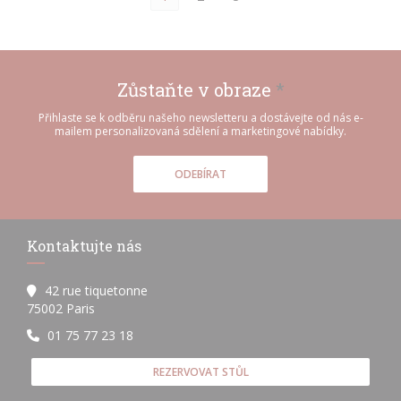
Zůstaňte v obraze
*
Přihlaste se k odběru našeho newsletteru a dostávejte od nás e-
mailem personalizovaná sdělení a marketingové nabídky.
ODEBÍRAT
Kontaktujte nás
42 rue tiquetonne
((otevře se v novém okně))
75002 Paris
01 75 77 23 18
REZERVOVAT STŮL