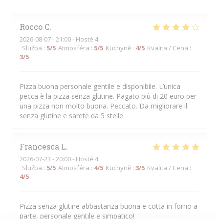
Rocco
C
2026-08-07
- 21:00 - Hosté 4
Služba
:
5
/5
Atmosféra
:
5
/5
Kuchyně
:
4
/5
Kvalita / Cena
:
3
/5
Pizza buona personale gentile e disponibile. L’unica
pecca è la pizza senza glutine. Pagato più di 20 euro per
una pizza non molto buona. Peccato. Da migliorare il
senza glutine e sarete da 5 stelle
Francesca
L
2026-07-23
- 20:00 - Hosté 4
Služba
:
5
/5
Atmosféra
:
4
/5
Kuchyně
:
3
/5
Kvalita / Cena
:
4
/5
Pizza senza glutine abbastanza buona e cotta in forno a
parte, personale gentile e simpatico!