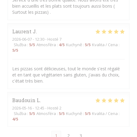
bien accueillis et les plats sont toujours aussi bons (
Surtout les pizzas) .
Laurent
J
2026-06-07
- 12:30 - Hosté 7
Služba
:
5
/5
Atmosféra
:
4
/5
Kuchyně
:
5
/5
Kvalita / Cena
:
5
/5
Les pizzas sont délicieuses, tout le monde s'est régalé
et en tant que végétarien sans gluten, j'avais du choix,
c'était très bien.
Baudouin
L
2026-05-16
- 12:45 - Hosté 2
Služba
:
5
/5
Atmosféra
:
5
/5
Kuchyně
:
5
/5
Kvalita / Cena
:
4
/5
1
2
3