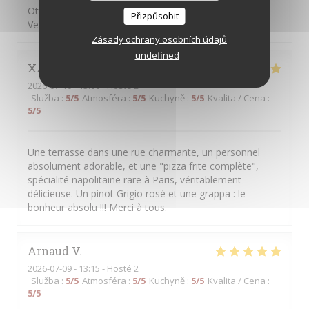
Ottima pizza, personale attento, gentille e sorridente.
Přizpůsobit
Vengo da anni e mai deluso
Zásady ochrany osobních údajů
undefined
XAVIER
F
2026-07-10
- 13:00 - Hosté 2
Služba
:
5
/5
Atmosféra
:
5
/5
Kuchyně
:
5
/5
Kvalita / Cena
:
5
/5
Une terrasse dans une rue charmante, un personnel
absolument adorable, et une "pizza frite complète",
spécialité napolitaine rare à Paris, véritablement
délicieuse. Un pinot Grigio rosé et une grappa : le
bonheur absolu !!! Merci à tous.
Arnaud
V
2026-07-09
- 13:15 - Hosté 2
Služba
:
5
/5
Atmosféra
:
5
/5
Kuchyně
:
5
/5
Kvalita / Cena
:
5
/5