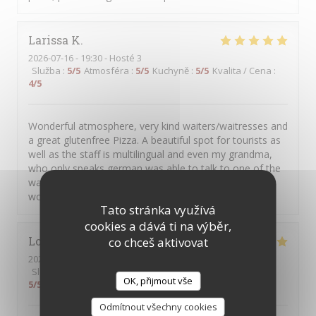
Larissa
K
2026-07-16
- 19:30 - Hosté 3
Služba
:
5
/5
Atmosféra
:
5
/5
Kuchyně
:
5
/5
Kvalita / Cena
:
4
/5
Wonderful atmosphere, very kind waiters/waitresses and
a great glutenfree Pizza. A beautiful spot for tourists as
well as the staff is multilingual and even my grandma,
who only speaks german was able to talk to one of the
waitresses in german ;) 10/10 experience, definitely
would eat here again🫶
Tato stránka využívá
cookies a dává ti na výběr,
Lorai
G
co chceš aktivovat
2026-07-17
- 19:45 - Hosté 2
Služba
:
5
/5
Atmosféra
:
5
/5
Kuchyně
:
5
/5
Kvalita / Cena
:
OK, přijmout vše
5
/5
Odmítnout všechny cookies