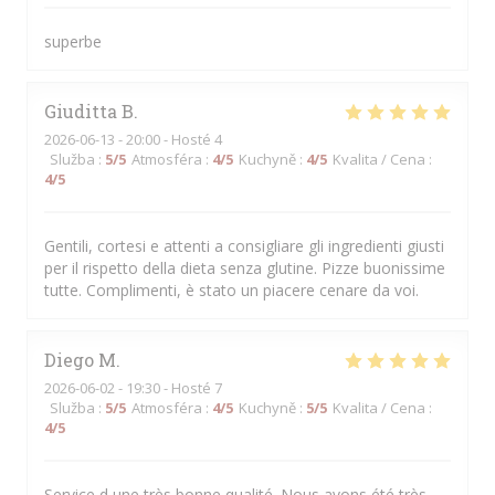
superbe
Giuditta
B
2026-06-13
- 20:00 - Hosté 4
Služba
:
5
/5
Atmosféra
:
4
/5
Kuchyně
:
4
/5
Kvalita / Cena
:
4
/5
Gentili, cortesi e attenti a consigliare gli ingredienti giusti
per il rispetto della dieta senza glutine. Pizze buonissime
tutte. Complimenti, è stato un piacere cenare da voi.
Diego
M
2026-06-02
- 19:30 - Hosté 7
Služba
:
5
/5
Atmosféra
:
4
/5
Kuchyně
:
5
/5
Kvalita / Cena
:
4
/5
Service d une très bonne qualité. Nous avons été très