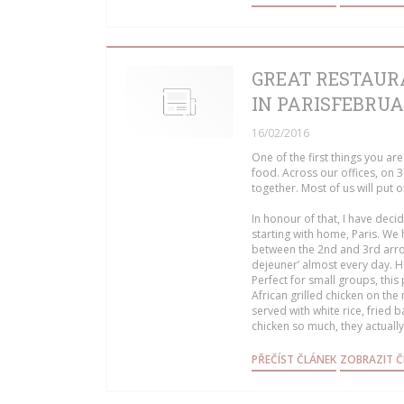
GREAT RESTAUR
IN PARISFEBRUAR
16/02/2016
One of the first things you are
food. Across our offices, on 3
together. Most of us will put
In honour of that, I have deci
starting with home, Paris. We 
between the 2nd and 3rd arron
dejeuner’ almost every day. H
Perfect for small groups, this 
African grilled chicken on t
served with white rice, fried
chicken so much, they actuall
((OTEVŘE SE
PŘEČÍST ČLÁNEK
ZOBRAZIT Č