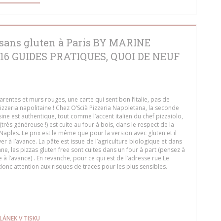
 sans gluten à Paris BY MARINE
16 GUIDES PRATIQUES, QUOI DE NEUF
rentes et murs rouges, une carte qui sent bon l’Italie, pas de
izzeria napolitaine ! Chez O’Scià Pizzeria Napoletana, la seconde
isine est authentique, tout comme l’accent italien du chef pizzaiolo,
(très généreuse !) est cuite au four à bois, dans le respect de la
, Naples. Le prix est le même que pour la version avec gluten et il
er à l’avance. La pâte est issue de l’agriculture biologique et dans
nne, les pizzas gluten free sont cuites dans un four à part (pensez à
l’avance) . En revanche, pour ce qui est de l’adresse rue Le
donc attention aux risques de traces pour les plus sensibles.
 V NOVÉM OKNĚ))
((OTEVŘE SE V NOVÉM OKNĚ))
LÁNEK V TISKU