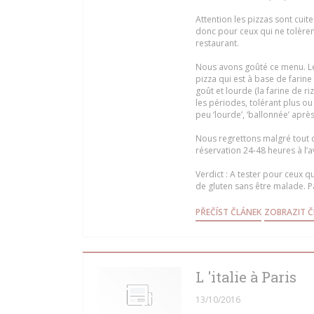
Attention les pizzas sont cuit
donc pour ceux qui ne tolère
restaurant.
Nous avons goûté ce menu. Les 
pizza qui est à base de farine
goût et lourde (la farine de riz
les périodes, tolérant plus ou
peu ‘lourde’, ‘ballonnée’ après
Nous regrettons malgré tout q
réservation 24-48 heures à l’
Verdict : A tester pour ceux q
de gluten sans être malade. Pa
((OTEVŘE SE
PŘEČÍST ČLÁNEK
ZOBRAZIT Č
L 'italie à Paris
13/10/2016