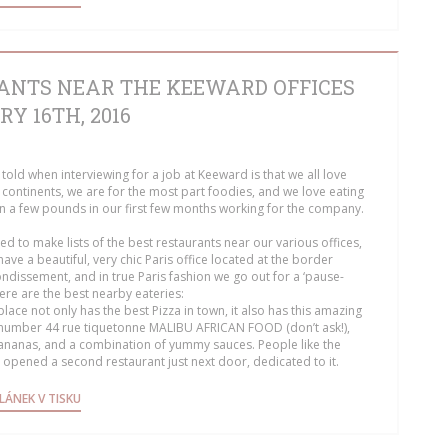
ANTS NEAR THE KEEWARD OFFICES
Y 16TH, 2016
 told when interviewing for a job at Keeward is that we all love
 continents, we are for the most part foodies, and we love eating
 on a few pounds in our first few months working for the company.
ded to make lists of the best restaurants near our various offices,
have a beautiful, very chic Paris office located at the border
dissement, and in true Paris fashion we go out for a ‘pause-
ere are the best nearby eateries:
place not only has the best Pizza in town, it also has this amazing
he number 44 rue tiquetonne MALIBU AFRICAN FOOD (don’t ask!),
 bananas, and a combination of yummy sauces. People like the
y opened a second restaurant just next door, dedicated to it.
 V NOVÉM OKNĚ))
((OTEVŘE SE V NOVÉM OKNĚ))
LÁNEK V TISKU