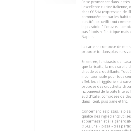
En se promenant dans le très 
l'excellente cuisine italienne,
chez O' Scià (expression de l
communément par les habitants
aussitôt accueilli, tout comm
le pizzaiolo à l'œuvre. L'ambi
pas à bois ni électrique mais
Naples.
La carte se compose de mets t
proposé ici dans plusieurs var
En entrée, l'antipasto del cas
que la ricotta, la mozzarella 
chaude et croustillante. Tout é
incontournable pour tous ceux 
effet, les « friggitorie », à s
proposé des crocchette di pa
riz panées) de la pâte frite et
sud d'Italie, composée de deu
dans l'œuf, puis pané et frit.
Concernant les pizzas, la pizz
qualité des ingrédients utilis
et parmesan et à la générosit
(15€), une « pizza » très parti