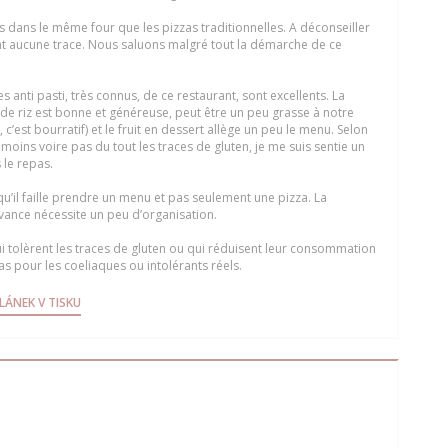
es dans le même four que les pizzas traditionnelles. A déconseiller
nt aucune trace. Nous saluons malgré tout la démarche de ce
anti pasti, très connus, de ce restaurant, sont excellents. La
 de riz est bonne et généreuse, peut être un peu grasse à notre
, c’est bourratif) et le fruit en dessert allège un peu le menu. Selon
 moins voire pas du tout les traces de gluten, je me suis sentie un
 le repas.
u’il faille prendre un menu et pas seulement une pizza. La
avance nécessite un peu d’organisation.
ui tolèrent les traces de gluten ou qui réduisent leur consommation
s pour les coeliaques ou intolérants réels.
 V NOVÉM OKNĚ))
((OTEVŘE SE V NOVÉM OKNĚ))
LÁNEK V TISKU