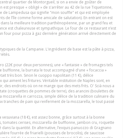
central quartier de Montorgueil, si on a envie de goûter de
 on est presque « obligé » de s'arrêter au 42 de la rue Tiquetonne,
’île de Lampedusa qui signifie "mon souffle" et qui est employée
 de l’île comme forme amicale de salutation). En entrant on est
e dans la meilleure tradition parthénopéenne, par un grand feu et
ance est chaleureuse et sympathique. Le four de ce restaurant n’est
 un four pour pizza à gaz dernière génération arrivé directement de
ypiques de la Campanie. L'ingrédient de base est la pâte à pizza,
iétés.
aro (22€ pour deux personnes), une « fantaisie » de fromages tels
de bufflonne, la burrata le tout accompagné d'une « focaccia »
tait très bon. Sinon le cuoppo napolitain (11 €), délice
qui aiment les fritures. Véritable institution de Naples sont, en
avoir, des endroits où on ne mange que des mets frits. O' Scià nous a
tate (croquettes de pommes de terre), des arancini (boulettes de
 la mozzarella in carrozza, simple délice de la tradition culinaire du
x tranches de pain qui renferment de la mozzarella, le tout passé
a vesuviana (18 €), est assez bonne, grâce surtout à la bonne
és, tomates cerises, mozzarella de bufflonne, jambon cru, roquette
é dans la quantité. En alternative, l’exquis panuozzo di Gragnano
culière fourrée de friarielli (pousses de brocolis), de saucisse