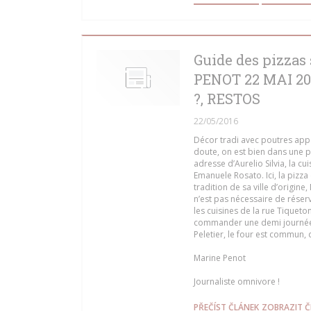
Guide des pizzas
PENOT 22 MAI 20
?, RESTOS
22/05/2016
Décor tradi avec poutres appa
doute, on est bien dans une p
adresse d’Aurelio Silvia, la cu
Emanuele Rosato. Ici, la pizza 
tradition de sa ville d’origine
n’est pas nécessaire de réserv
les cuisines de la rue Tiqueto
commander une demi journée à 
Peletier, le four est commun, 
Marine Penot
Journaliste omnivore !
((OTEVŘE SE
PŘEČÍST ČLÁNEK
ZOBRAZIT Č