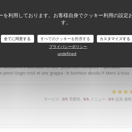
サービス
:
5
/5
雰囲気
:
5
/5
メニュー
:
5
/5
品質-価格
ーを利用しております。お客様自身でクッキー利用の設定
す。
nte. Vengo da anni e mai deluso
全てに同意する
すべてのクッキーを拒否する
カスタマイズする
プライバシーポリシー
サービス
:
5
/5
雰囲気
:
5
/5
メニュー
:
5
/5
品質-価格
undefined
 absolument adorable, et une "pizza frite complète", spécialité
n pinot Grigio rosé et une grappa : le bonheur absolu !!! Merci à tous.
サービス
:
5
/5
雰囲気
:
5
/5
メニュー
:
5
/5
品質-価格