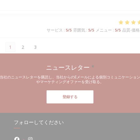
サービス
:
5
/5
雰囲気
:
5
/5
メニュー
:
5
/5
品質-価格
1
2
3
ニュースレター
*
当社のニュースレターを購読し、当社からのEメールによる個別コミュニケーショ
やマーケティングオファーを受け取る。
登録する
フォローしてください