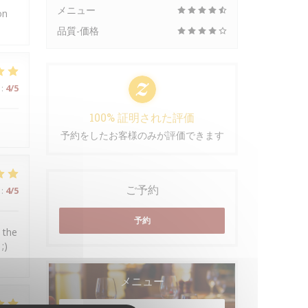
メニュー
on
品質-価格
:
4
/5
100% 証明された評価
予約をしたお客様のみが評価できます
ご予約
:
4
/5
予約
 the
;)
メニュー