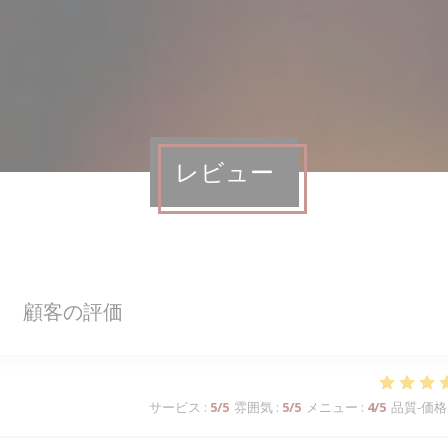
レビュー
顧客の評価
サービス
:
5
/5
雰囲気
:
5
/5
メニュー
:
4
/5
品質-価格