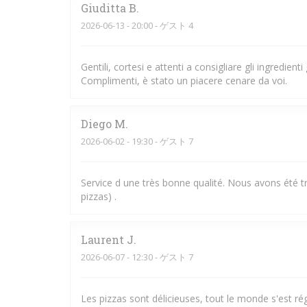
Giuditta
B
2026-06-13
- 20:00 - ゲスト 4
Gentili, cortesi e attenti a consigliare gli ingredient
Complimenti, è stato un piacere cenare da voi.
Diego
M
2026-06-02
- 19:30 - ゲスト 7
Service d une très bonne qualité. Nous avons été trè
pizzas) .
Laurent
J
2026-06-07
- 12:30 - ゲスト 7
Les pizzas sont délicieuses, tout le monde s'est rég