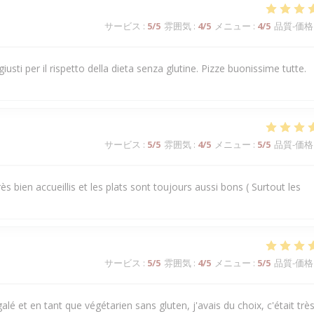
サービス
:
5
/5
雰囲気
:
4
/5
メニュー
:
4
/5
品質-価格
i giusti per il rispetto della dieta senza glutine. Pizze buonissime tutte.
サービス
:
5
/5
雰囲気
:
4
/5
メニュー
:
5
/5
品質-価格
s bien accueillis et les plats sont toujours aussi bons ( Surtout les
サービス
:
5
/5
雰囲気
:
4
/5
メニュー
:
5
/5
品質-価格
alé et en tant que végétarien sans gluten, j'avais du choix, c'était trè