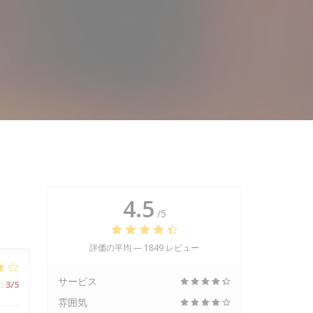
4.5
/5
評価の平均 —
1849 レビュー
サービス
:
3
/5
雰囲気