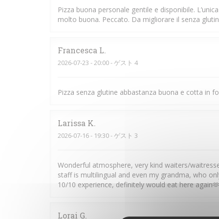
Pizza buona personale gentile e disponibile. L’unic
molto buona. Peccato. Da migliorare il senza glutin
Francesca
L
2026-07-23
- 20:00 - ゲスト 4
Pizza senza glutine abbastanza buona e cotta in fo
Larissa
K
2026-07-16
- 19:30 - ゲスト 3
Wonderful atmosphere, very kind waiters/waitresses 
staff is multilingual and even my grandma, who onl
10/10 experience, definitely would eat here again
Lorai
G