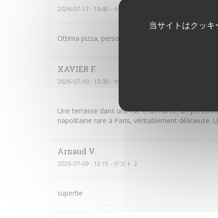
2026-07-17
- 19:45 - ゲスト 2
当サイトはクッキ
Ottima pizza, personale attento, gentille e sorride
XAVIER
F
2026-07-10
- 13:00 - ゲスト 2
Une terrasse dans une rue charmante, un personnel
napolitaine rare à Paris, véritablement délicieuse. U
Arnaud
V
2026-07-09
- 13:15 - ゲスト 2
superbe