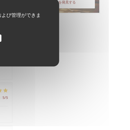
メニューを発見する
:
5
/5
および管理ができま
:
5
/5
:
5
/5