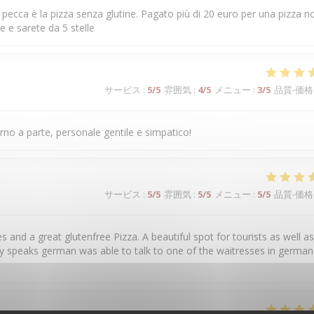
a pecca è la pizza senza glutine. Pagato più di 20 euro per una pizza n
e e sarete da 5 stelle
サービス
:
5
/5
雰囲気
:
4
/5
メニュー
:
3
/5
品質-価格
rno a parte, personale gentile e simpatico!
サービス
:
5
/5
雰囲気
:
5
/5
メニュー
:
5
/5
品質-価格
and a great glutenfree Pizza. A beautiful spot for tourists as well as
y speaks german was able to talk to one of the waitresses in german 
