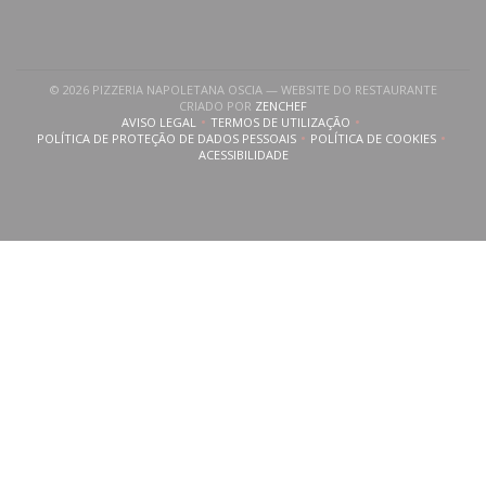
© 2026 PIZZERIA NAPOLETANA OSCIA — WEBSITE DO RESTAURANTE
((ABRE NUMA NOVA JANELA))
CRIADO POR
ZENCHEF
AVISO LEGAL
TERMOS DE UTILIZAÇÃO
((ABRE NUMA NOVA JANELA))
((ABRE NUMA NOVA JANELA))
POLÍTICA DE PROTEÇÃO DE DADOS PESSOAIS
POLÍTICA DE COOKIES
((ABRE NUMA NOVA JANELA))
((ABRE NUMA NOVA
ACESSIBILIDADE
((ABRE NUMA NOVA JANELA))