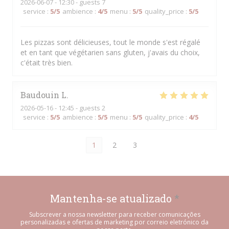
2026-06-07
- 12:30 - guests 7
service
:
5
/5
ambience
:
4
/5
menu
:
5
/5
quality_price
:
5
/5
Les pizzas sont délicieuses, tout le monde s'est régalé
et en tant que végétarien sans gluten, j'avais du choix,
c'était très bien.
Baudouin
L
2026-05-16
- 12:45 - guests 2
service
:
5
/5
ambience
:
5
/5
menu
:
5
/5
quality_price
:
4
/5
1
2
3
Mantenha-se atualizado
*
Subscrever a nossa newsletter para receber comunicações
personalizadas e ofertas de marketing por correio eletrónico da