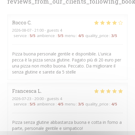
reviews_from_our_clients_following_boo
Rocco
C
2026-08-07
- 21:00 - guests 4
service
:
5
/5
ambience
:
5
/5
menu
:
4
/5
quality_price
:
3
/5
Pizza buona personale gentile e disponibile. L’unica
pecca è la pizza senza glutine. Pagato più di 20 euro per
una pizza non molto buona. Peccato. Da migliorare il
senza glutine e sarete da 5 stelle
Francesca
L
2026-07-23
- 20:00 - guests 4
service
:
5
/5
ambience
:
4
/5
menu
:
3
/5
quality_price
:
4
/5
Pizza senza glutine abbastanza buona e cotta in forno a
parte, personale gentile e simpatico!