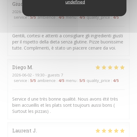
undefined
Giuditta
B
2026-06-13
- 20:00 - guests 4
service
:
5
/5
ambience
:
4
/5
menu
:
4
/5
quality_price
:
4
/5
Gentili, cortesi e attenti a consigliare gli ingredienti giusti
per il rispetto della dieta senza glutine. Pizze buonissime
tutte. Complimenti, è stato un piacere cenare da voi.
Diego
M
2026-06-02
- 19:30 - guests 7
service
:
5
/5
ambience
:
4
/5
menu
:
5
/5
quality_price
:
4
/5
Service d une très bonne qualité. Nous avons été très
bien accueillis et les plats sont toujours aussi bons (
Surtout les pizzas) .
Laurent
J