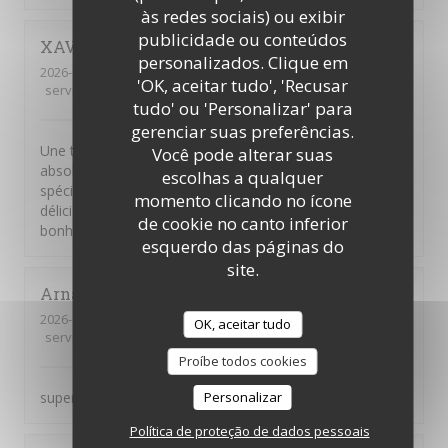
às redes sociais) ou exibir
publicidade ou conteúdos
XAVIER
F
personalizados. Clique em
2026-07-10
- 13:00 - guests 2
'OK, aceitar tudo', 'Recusar
service
:
5
/5
ambience
:
5
/5
menu
:
5
/5
quality_price
:
5
/5
tudo' ou 'Personalizar' para
gerenciar suas preferências.
Une terrasse dans une rue charmante, un personnel
Você pode alterar suas
absolument adorable, et une "pizza frite complète",
escolhas a qualquer
spécialité napolitaine rare à Paris, véritablement
momento clicando no ícone
délicieuse. Un pinot Grigio rosé et une grappa : le
de cookie no canto inferior
bonheur absolu !!! Merci à tous.
esquerdo das páginas do
site.
Arnaud
V
2026-07-09
- 13:15 - guests 2
OK, aceitar tudo
service
:
5
/5
ambience
:
5
/5
menu
:
5
/5
quality_price
:
5
/5
Proíbe todos cookies
superbe
Personalizar
Política de proteção de dados pessoais