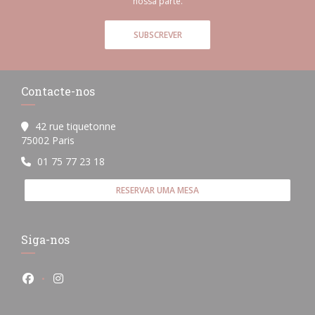
nossa parte.
SUBSCREVER
Contacte-nos
42 rue tiquetonne
((abre numa nova janela))
75002 Paris
01 75 77 23 18
RESERVAR UMA MESA
Siga-nos
Facebook ((abre numa nova janela))
Instagram ((abre numa nova janela))