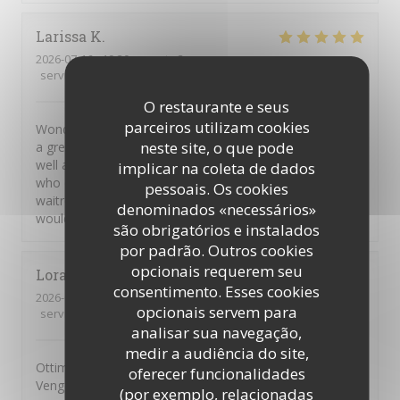
Larissa
K
2026-07-16
- 19:30 - guests 3
service
:
5
/5
ambience
:
5
/5
menu
:
5
/5
quality_price
:
4
/5
O restaurante e seus
parceiros utilizam cookies
Wonderful atmosphere, very kind waiters/waitresses and
neste site, o que pode
a great glutenfree Pizza. A beautiful spot for tourists as
well as the staff is multilingual and even my grandma,
implicar na coleta de dados
who only speaks german was able to talk to one of the
pessoais. Os cookies
waitresses in german ;) 10/10 experience, definitely
denominados «necessários»
would eat here again🫶
são obrigatórios e instalados
por padrão. Outros cookies
opcionais requerem seu
Lorai
G
consentimento. Esses cookies
2026-07-17
- 19:45 - guests 2
opcionais servem para
service
:
5
/5
ambience
:
5
/5
menu
:
5
/5
quality_price
:
5
/5
analisar sua navegação,
medir a audiência do site,
Ottima pizza, personale attento, gentille e sorridente.
oferecer funcionalidades
Vengo da anni e mai deluso
(por exemplo, relacionadas