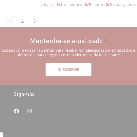
service
:
5
/5
ambience
:
5
/5
menu
:
5
/5
quality_price
1
2
3
Mantenha-se atualizado
*
Subscrever a nossa newsletter para receber comunicações personalizadas e
ofertas de marketing por correio eletrónico da nossa parte.
SUBSCREVER
Siga-nos
Facebook ((abre numa nova janela))
Instagram ((abre numa nova janela))