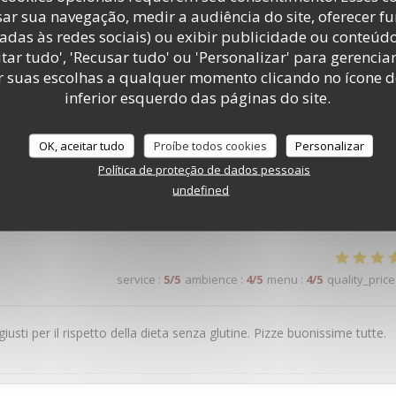
ar sua navegação, medir a audiência do site, oferecer f
adas às redes sociais) ou exibir publicidade ou conteúd
 absolument adorable, et une "pizza frite complète", spécialité
tar tudo', 'Recusar tudo' ou 'Personalizar' para gerencia
n pinot Grigio rosé et une grappa : le bonheur absolu !!! Merci à tous.
r suas escolhas a qualquer momento clicando no ícone d
inferior esquerdo das páginas do site.
OK, aceitar tudo
Proíbe todos cookies
Personalizar
service
:
5
/5
ambience
:
5
/5
menu
:
5
/5
quality_price
Política de proteção de dados pessoais
undefined
service
:
5
/5
ambience
:
4
/5
menu
:
4
/5
quality_price
i giusti per il rispetto della dieta senza glutine. Pizze buonissime tutte.