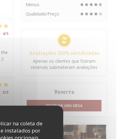
Menus
Qualidade/Preço
:
4
/5
 the
Avaliações 100% certificadas
;)
Apenas os clientes que fizeram
reservas submeteram avaliações
Reserva
:
5
/5
RESERVAR UMA MESA
licar na coleta de
e instalados por
Menus
ookies opcionais
:
5
/5