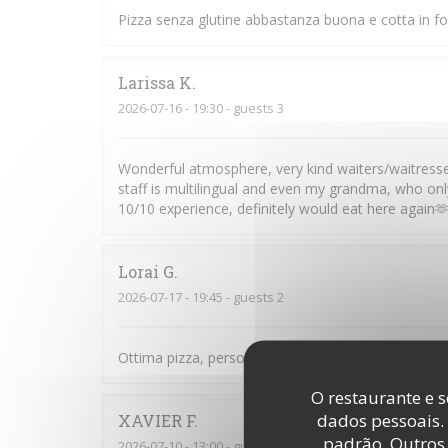
Pizza senza glutine abbastanza buona e cotta in fo
Larissa
K
2026-07-16
- 19:30 - guests 3
Wonderful atmosphere, very kind waiters/waitresses 
staff is multilingual and even my grandma, who onl
10/10 experience, definitely would eat here again
Lorai
G
2026-07-17
- 19:45 - guests 2
Ottima pizza, personale attento, gentille e sorride
O restaurante e s
dados pessoais.
XAVIER
F
padrão. Outros 
2026-07-10
- 13:00 - guests 2