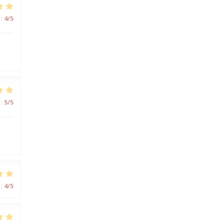
:
4
/5
:
5
/5
s
:
4
/5