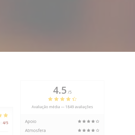
4.5
/5
Avaliação média —
1849 avaliações
Apoio
:
4
/5
Atmosfera