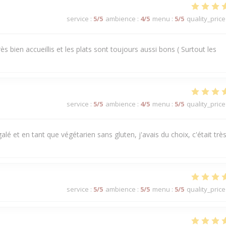
service
:
5
/5
ambience
:
4
/5
menu
:
5
/5
quality_price
s bien accueillis et les plats sont toujours aussi bons ( Surtout les
service
:
5
/5
ambience
:
4
/5
menu
:
5
/5
quality_price
alé et en tant que végétarien sans gluten, j'avais du choix, c'était trè
service
:
5
/5
ambience
:
5
/5
menu
:
5
/5
quality_price