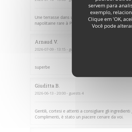
servem para analis
exemplo, relacion
Une terrasse dans une rue charmante, un personnel
Clique em 'OK, acei
napolitaine rare à Paris, véritablement délicieuse. U
Você pode altera
Arnaud
V
2026-07-09
- 13:15 - guests 2
superbe
Giuditta
B
2026-06-13
- 20:00 - guests 4
Gentili, cortesi e attenti a consigliare gli ingredient
Complimenti, è stato un piacere cenare da voi.