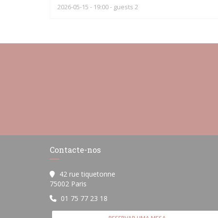
2026-05-15
- 19:00 - guests 2
Contacte-nos
42 rue tiquetonne
((abre numa nova janela))
75002 Paris
01 75 77 23 18