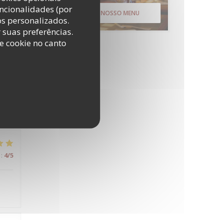
uncionalidades (por
DESCUBRA O NOSSO MENU
os personalizados.
r suas preferências.
e cookie no canto
:
5
/5
:
4
/5