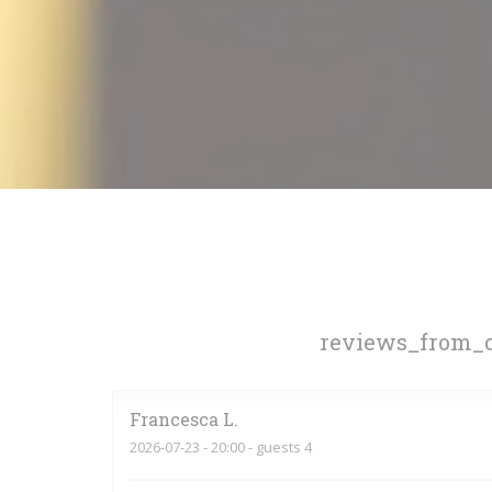
reviews_from_o
Francesca
L
2026-07-23
- 20:00 - guests 4