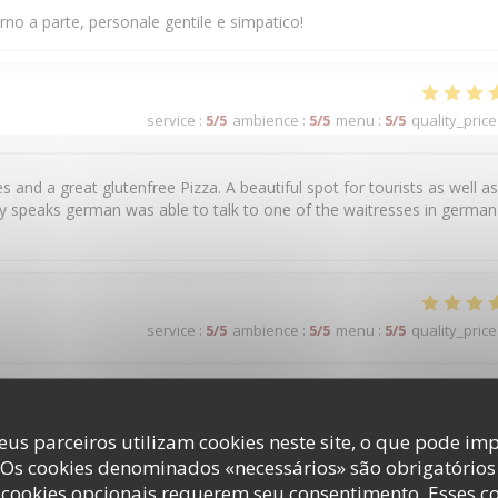
rno a parte, personale gentile e simpatico!
service
:
5
/5
ambience
:
5
/5
menu
:
5
/5
quality_price
and a great glutenfree Pizza. A beautiful spot for tourists as well as
y speaks german was able to talk to one of the waitresses in german 

service
:
5
/5
ambience
:
5
/5
menu
:
5
/5
quality_price
nte. Vengo da anni e mai deluso
eus parceiros utilizam cookies neste site, o que pode imp
 Os cookies denominados «necessários» são obrigatórios 
cookies opcionais requerem seu consentimento. Esses c
service
:
5
/5
ambience
:
5
/5
menu
:
5
/5
quality_price