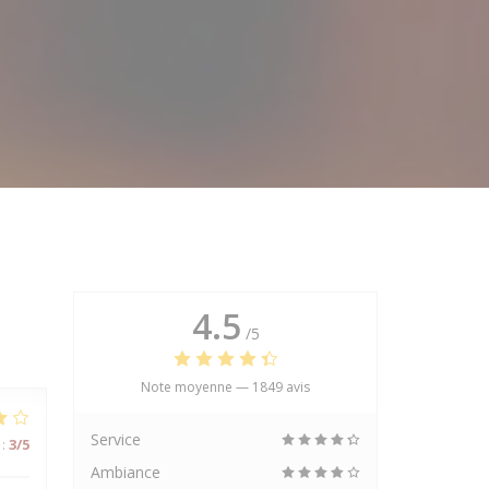
4.5
/5
Note moyenne —
1849 avis
Service
:
3
/5
Ambiance