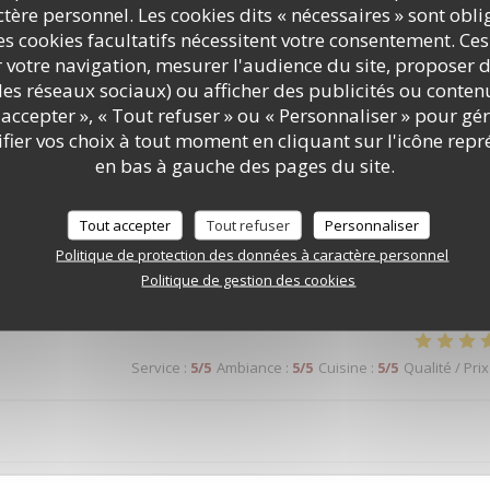
ère personnel. Les cookies dits « nécessaires » sont oblig
Service
:
5
/5
Ambiance
:
5
/5
Cuisine
:
5
/5
Qualité / Prix
s cookies facultatifs nécessitent votre consentement. Ces
r votre navigation, mesurer l'audience du site, proposer d
nte. Vengo da anni e mai deluso
c les réseaux sociaux) ou afficher des publicités ou conte
accepter », « Tout refuser » ou « Personnaliser » pour gé
ier vos choix à tout moment en cliquant sur l'icône repr
en bas à gauche des pages du site.
Service
:
5
/5
Ambiance
:
5
/5
Cuisine
:
5
/5
Qualité / Prix
Tout accepter
Tout refuser
Personnaliser
 absolument adorable, et une "pizza frite complète", spécialité
Politique de protection des données à caractère personnel
n pinot Grigio rosé et une grappa : le bonheur absolu !!! Merci à tous.
Politique de gestion des cookies
Service
:
5
/5
Ambiance
:
5
/5
Cuisine
:
5
/5
Qualité / Prix