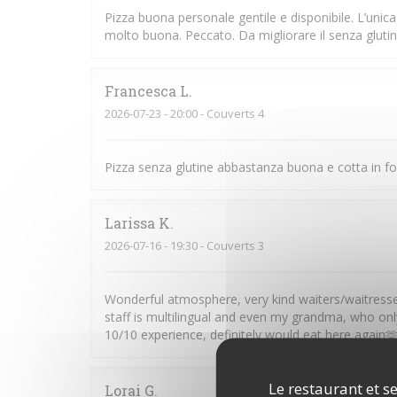
Pizza buona personale gentile e disponibile. L’unic
molto buona. Peccato. Da migliorare il senza glutin
Francesca
L
2026-07-23
- 20:00 - Couverts 4
Pizza senza glutine abbastanza buona e cotta in fo
Larissa
K
2026-07-16
- 19:30 - Couverts 3
Wonderful atmosphere, very kind waiters/waitresses 
staff is multilingual and even my grandma, who onl
10/10 experience, definitely would eat here again
Le restaurant et se
Lorai
G