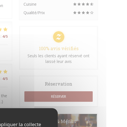
Cuisine
on
Qualité/Prix
:
4
/5
100% avis vérifiés
Seuls les clients ayant réservé ont
laissé leur avis
:
4
/5
Réservation
 the
RÉSERVER
;)
Cartes & Menus
mpliquer la collecte