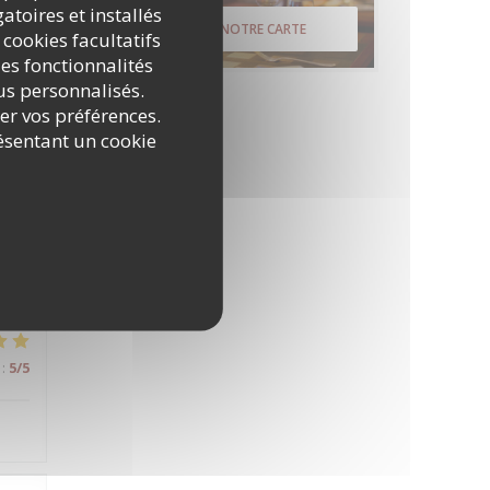
atoires et installés
:
5
/5
DÉCOUVRIR NOTRE CARTE
 cookies facultatifs
es fonctionnalités
nus personnalisés.
rer vos préférences.
ésentant un cookie
:
5
/5
:
5
/5