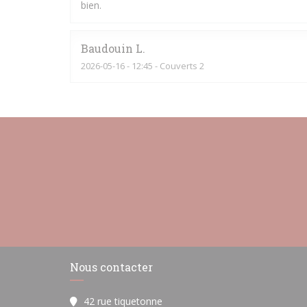
bien.
Baudouin
L
2026-05-16
- 12:45 - Couverts 2
Nous contacter
42 rue tiquetonne