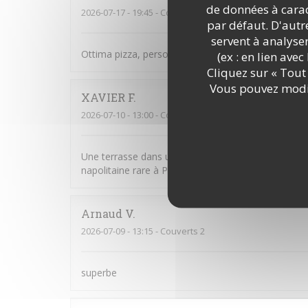
de données à caract
2026-07-17
- 19:45 - Couverts 2
par défaut. D'autre
servent à analyse
Ottima pizza, personale attento, gentille e sorride
(ex : en lien ave
Cliquez sur « Tout 
Vous pouvez modif
XAVIER
F
2026-07-10
- 13:00 - Couverts 2
Une terrasse dans une rue charmante, un personnel
napolitaine rare à Paris, véritablement délicieuse. U
Arnaud
V
2026-07-09
- 13:15 - Couverts 2
superbe