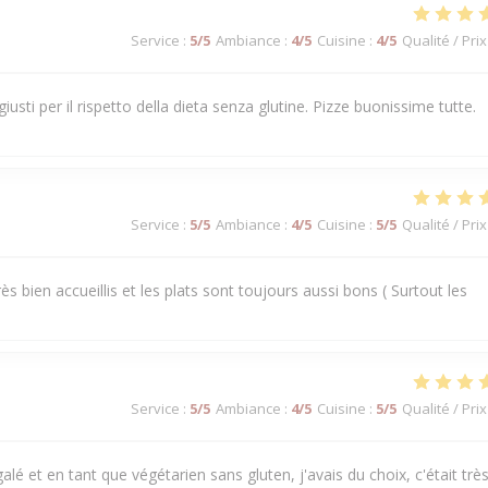
Service
:
5
/5
Ambiance
:
4
/5
Cuisine
:
4
/5
Qualité / Prix
i giusti per il rispetto della dieta senza glutine. Pizze buonissime tutte.
Service
:
5
/5
Ambiance
:
4
/5
Cuisine
:
5
/5
Qualité / Prix
s bien accueillis et les plats sont toujours aussi bons ( Surtout les
Service
:
5
/5
Ambiance
:
4
/5
Cuisine
:
5
/5
Qualité / Prix
alé et en tant que végétarien sans gluten, j'avais du choix, c'était trè