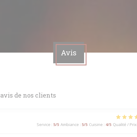
Avis
 avis de nos clients
Service
:
5
/5
Ambiance
:
5
/5
Cuisine
:
4
/5
Qualité / Prix