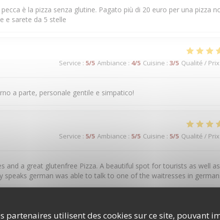
a pecca è la pizza senza glutine. Pagato più di 20 euro per una pizza n
e e sarete da 5 stelle
Service
:
5
/5
Ambiance
:
4
/5
Cuisine
:
3
/5
Qualité / Prix
rno a parte, personale gentile e simpatico!
Service
:
5
/5
Ambiance
:
5
/5
Cuisine
:
5
/5
Qualité / Prix
and a great glutenfree Pizza. A beautiful spot for tourists as well as
y speaks german was able to talk to one of the waitresses in german 

s partenaires utilisent des cookies sur ce site, pouvant i