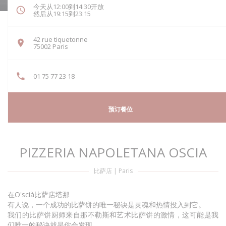
今天从12:00到14:30开放
然后从19:15到23:15
42 rue tiquetonne
((在新窗口中打开))
75002 Paris
01 75 77 23 18
预订餐位
PIZZERIA NAPOLETANA OSCIA
比萨店
|
Paris
在O'scià比萨店塔那
有人说，一个成功的比萨饼的唯一秘诀是灵魂和热情投入到它。
我们的比萨饼厨师来自那不勒斯和艺术比萨饼的激情，这可能是我
们唯一的秘诀就是你会发现.....