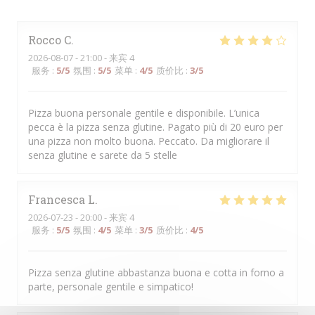
Rocco
C
2026-08-07
- 21:00 - 来宾 4
服务
:
5
/5
氛围
:
5
/5
菜单
:
4
/5
质价比
:
3
/5
Pizza buona personale gentile e disponibile. L’unica
pecca è la pizza senza glutine. Pagato più di 20 euro per
una pizza non molto buona. Peccato. Da migliorare il
senza glutine e sarete da 5 stelle
Francesca
L
2026-07-23
- 20:00 - 来宾 4
服务
:
5
/5
氛围
:
4
/5
菜单
:
3
/5
质价比
:
4
/5
Pizza senza glutine abbastanza buona e cotta in forno a
parte, personale gentile e simpatico!