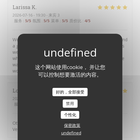
Larissa
K
2026-07-16
- 19:30 - 来宾 3
服务
:
5
/5
氛围
:
5
/5
菜单
:
5
/5
质价比
:
4
/5
Wonderful atmosphere, very kind waiters/waitresses and
a great glutenfree Pizza. A beautiful spot for tourists as
well as the staff is multilingual and even my grandma,
who only speaks german was able to talk to one of the
waitresses in german ;) 10/10 experience, definitely
这个网站使用cookie， 并让您
would eat here again🫶
可以控制想要激活的内容。
Lorai
G
好的，全部接受
2026-07-17
- 19:45 - 来宾 2
禁用
服务
:
5
/5
氛围
:
5
/5
菜单
:
5
/5
质价比
:
5
/5
个性化
Ottima pizza, personale attento, gentille e sorridente.
保密政策
Vengo da anni e mai deluso
undefined