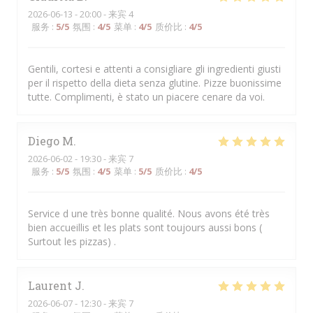
2026-06-13
- 20:00 - 来宾 4
服务
:
5
/5
氛围
:
4
/5
菜单
:
4
/5
质价比
:
4
/5
Gentili, cortesi e attenti a consigliare gli ingredienti giusti
per il rispetto della dieta senza glutine. Pizze buonissime
tutte. Complimenti, è stato un piacere cenare da voi.
Diego
M
2026-06-02
- 19:30 - 来宾 7
服务
:
5
/5
氛围
:
4
/5
菜单
:
5
/5
质价比
:
4
/5
Service d une très bonne qualité. Nous avons été très
bien accueillis et les plats sont toujours aussi bons (
Surtout les pizzas) .
Laurent
J
2026-06-07
- 12:30 - 来宾 7