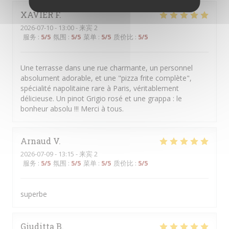
XAVIER
F
2026-07-10
- 13:00 - 来宾 2
服务
:
5
/5
氛围
:
5
/5
菜单
:
5
/5
质价比
:
5
/5
Une terrasse dans une rue charmante, un personnel
absolument adorable, et une "pizza frite complète",
spécialité napolitaine rare à Paris, véritablement
délicieuse. Un pinot Grigio rosé et une grappa : le
bonheur absolu !!! Merci à tous.
Arnaud
V
2026-07-09
- 13:15 - 来宾 2
服务
:
5
/5
氛围
:
5
/5
菜单
:
5
/5
质价比
:
5
/5
superbe
Giuditta
B