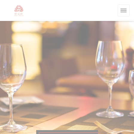
Πίνακας διαχείρισης "Μπισκότων" (Cookies)