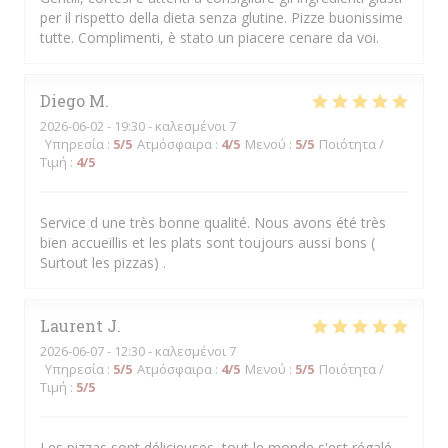
per il rispetto della dieta senza glutine. Pizze buonissime
tutte. Complimenti, è stato un piacere cenare da voi.
Diego
M
2026-06-02
- 19:30 - καλεσμένοι 7
Υπηρεσία
:
5
/5
Ατμόσφαιρα
:
4
/5
Μενού
:
5
/5
Ποιότητα /
Τιμή
:
4
/5
Service d une très bonne qualité. Nous avons été très
bien accueillis et les plats sont toujours aussi bons (
Surtout les pizzas) .
Laurent
J
2026-06-07
- 12:30 - καλεσμένοι 7
Υπηρεσία
:
5
/5
Ατμόσφαιρα
:
4
/5
Μενού
:
5
/5
Ποιότητα /
Τιμή
:
5
/5
Les pizzas sont délicieuses, tout le monde s'est régalé