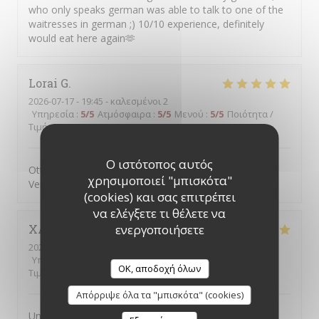
who only speaks german was able to talk to one of the
waitresses in german ;) 10/10 experience, definitely
would eat here again🫶
Lorai
G
2026-07-17
- 19:45 - καλεσμένοι 2
Υπηρεσία
:
5
/5
Ατμόσφαιρα
:
5
/5
Μενού
:
5
/5
Ποιότητα /
Τιμή
:
5
/5
Ο ιστότοπος αυτός
Ottima pizza, personale attento, gentille e sorridente.
χρησιμοποιεί "μπισκότα"
Vengo da anni e mai deluso
(cookies) και σας επιτρέπει
να ελέγξετε τι θέλετε να
XAVIER
F
ενεργοποιήσετε
2026-07-10
- 13:00 - καλεσμένοι 2
Υπηρεσία
:
5
/5
Ατμόσφαιρα
:
5
/5
Μενού
:
5
/5
Ποιότητα /
OK, αποδοχή όλων
Τιμή
:
5
/5
Απόρριψε όλα τα "μπισκότα" (cookies)
Une terrasse dans une rue charmante, un personnel