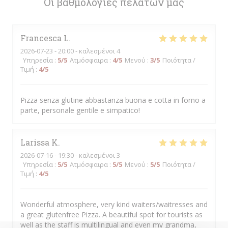
Οι βαθμολογίες πελατών μας
Francesca
L
2026-07-23
- 20:00 - καλεσμένοι 4
Υπηρεσία
:
5
/5
Ατμόσφαιρα
:
4
/5
Μενού
:
3
/5
Ποιότητα /
Τιμή
:
4
/5
Pizza senza glutine abbastanza buona e cotta in forno a
parte, personale gentile e simpatico!
Larissa
K
2026-07-16
- 19:30 - καλεσμένοι 3
Υπηρεσία
:
5
/5
Ατμόσφαιρα
:
5
/5
Μενού
:
5
/5
Ποιότητα /
Τιμή
:
4
/5
Wonderful atmosphere, very kind waiters/waitresses and
a great glutenfree Pizza. A beautiful spot for tourists as
well as the staff is multilingual and even my grandma,