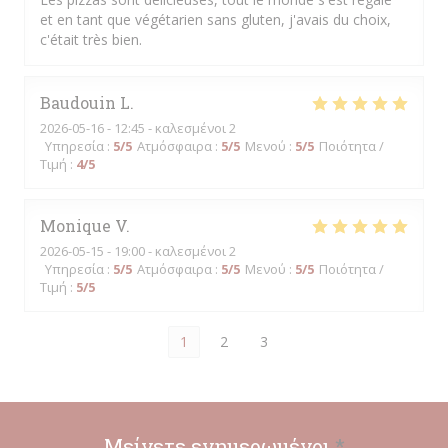
et en tant que végétarien sans gluten, j'avais du choix,
c'était très bien.
Baudouin
L
2026-05-16
- 12:45 - καλεσμένοι 2
Υπηρεσία
:
5
/5
Ατμόσφαιρα
:
5
/5
Μενού
:
5
/5
Ποιότητα /
Τιμή
:
4
/5
Monique
V
2026-05-15
- 19:00 - καλεσμένοι 2
Υπηρεσία
:
5
/5
Ατμόσφαιρα
:
5
/5
Μενού
:
5
/5
Ποιότητα /
Τιμή
:
5
/5
1
2
3
Μείνετε ενημερωμένοι
*