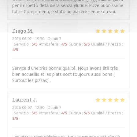
per il rispetto della dieta senza glutine. Pizze buonissime
tutte. Complimenti, è stato un piacere cenare da voi.
Diego
M
2026-06-02
- 19:30 - Ospiti 7
Servizio
:
5
/5
Atmosfera
:
4
/5
Cucina
:
5
/5
Qualità / Prezzo
:
4
/5
Service d une très bonne qualité. Nous avons été très
bien accueillis et les plats sont toujours aussi bons (
Surtout les pizzas) .
Laurent
J
2026-06-07
- 12:30 - Ospiti 7
Servizio
:
5
/5
Atmosfera
:
4
/5
Cucina
:
5
/5
Qualità / Prezzo
:
5
/5
Les pizzas sont délicieuses, tout le monde s'est régalé