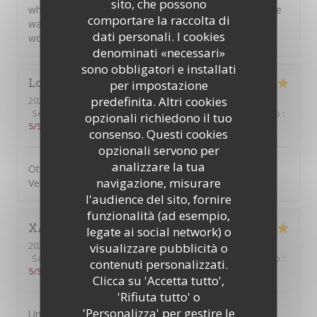
sito, che possono
who only speaks german was able to talk to one of the
comportare la raccolta di
waitresses in german ;) 10/10 experience, definitely
dati personali. I cookies
would eat here again🫶
denominati «necessari»
sono obbligatori e installati
Lorai
G
per impostazione
predefinita. Altri cookies
2026-07-17
- 19:45 - Ospiti 2
Servizio
:
5
/5
Atmosfera
:
5
/5
Cucina
:
5
/5
Qualità / Prezzo
:
opzionali richiedono il tuo
5
/5
consenso. Questi cookies
opzionali servono per
analizzare la tua
Ottima pizza, personale attento, gentille e sorridente.
navigazione, misurare
Vengo da anni e mai deluso
l'audience del sito, fornire
funzionalità (ad esempio,
XAVIER
F
legate ai social network) o
2026-07-10
- 13:00 - Ospiti 2
visualizzare pubblicità o
Servizio
:
5
/5
Atmosfera
:
5
/5
Cucina
:
5
/5
Qualità / Prezzo
:
contenuti personalizzati.
5
/5
Clicca su 'Accetta tutto',
'Rifiuta tutto' o
'Personalizza' per gestire le
Une terrasse dans une rue charmante, un personnel