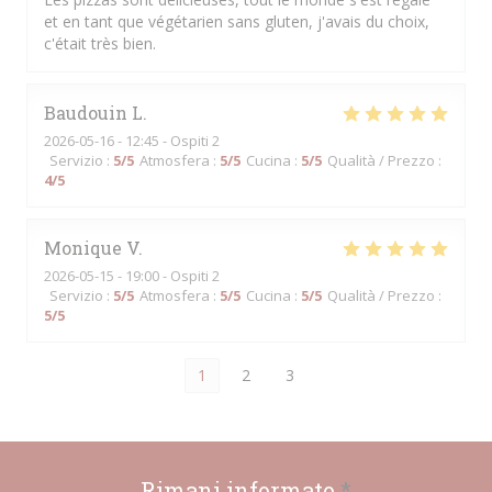
et en tant que végétarien sans gluten, j'avais du choix,
c'était très bien.
Baudouin
L
2026-05-16
- 12:45 - Ospiti 2
Servizio
:
5
/5
Atmosfera
:
5
/5
Cucina
:
5
/5
Qualità / Prezzo
:
4
/5
Monique
V
2026-05-15
- 19:00 - Ospiti 2
Servizio
:
5
/5
Atmosfera
:
5
/5
Cucina
:
5
/5
Qualità / Prezzo
:
5
/5
1
2
3
Rimani informato
*