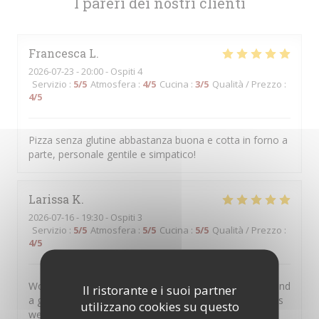
I pareri dei nostri clienti
Francesca
L
2026-07-23
- 20:00 - Ospiti 4
Servizio
:
5
/5
Atmosfera
:
4
/5
Cucina
:
3
/5
Qualità / Prezzo
:
4
/5
Pizza senza glutine abbastanza buona e cotta in forno a
parte, personale gentile e simpatico!
Larissa
K
2026-07-16
- 19:30 - Ospiti 3
Servizio
:
5
/5
Atmosfera
:
5
/5
Cucina
:
5
/5
Qualità / Prezzo
:
4
/5
Wonderful atmosphere, very kind waiters/waitresses and
Il ristorante e i suoi partner
a great glutenfree Pizza. A beautiful spot for tourists as
utilizzano cookies su questo
well as the staff is multilingual and even my grandma,