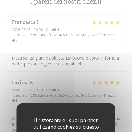
I pareri dei nostri clienti
Francesca
L
2026-07-23
- 20:00 - Ospiti 4
Servizio
:
5
/5
Atmosfera
:
4
/5
Cucina
:
3
/5
Qualità / Prezzo
:
4
/5
Pizza senza glutine abbastanza buona e cotta in forno a
parte, personale gentile e simpatico!
Larissa
K
2026-07-16
- 19:30 - Ospiti 3
Servizio
:
5
/5
Atmosfera
:
5
/5
Cucina
:
5
/5
Qualità / Prezzo
:
4
/5
Wonderful atmosphere, very kind waiters/waitresses and
Il ristorante e i suoi partner
a great glutenfree Pizza. A beautiful spot for tourists as
utilizzano cookies su questo
well as the staff is multilingual and even my grandma,