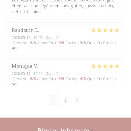
et en tant que végétarien sans gluten, j'avais du choix,
c'était très bien.
Baudouin
L
2026-05-16
- 12:45 - Ospiti 2
Servizio
:
5
/5
Atmosfera
:
5
/5
Cucina
:
5
/5
Qualità / Prezzo
:
4
/5
Monique
V
2026-05-15
- 19:00 - Ospiti 2
Servizio
:
5
/5
Atmosfera
:
5
/5
Cucina
:
5
/5
Qualità / Prezzo
:
5
/5
1
2
3
Rimani informato
*