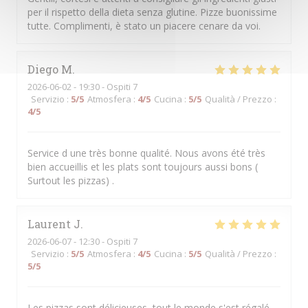
per il rispetto della dieta senza glutine. Pizze buonissime
tutte. Complimenti, è stato un piacere cenare da voi.
Diego
M
2026-06-02
- 19:30 - Ospiti 7
Servizio
:
5
/5
Atmosfera
:
4
/5
Cucina
:
5
/5
Qualità / Prezzo
:
4
/5
Service d une très bonne qualité. Nous avons été très
bien accueillis et les plats sont toujours aussi bons (
Surtout les pizzas) .
Laurent
J
2026-06-07
- 12:30 - Ospiti 7
Servizio
:
5
/5
Atmosfera
:
4
/5
Cucina
:
5
/5
Qualità / Prezzo
:
5
/5
Les pizzas sont délicieuses, tout le monde s'est régalé