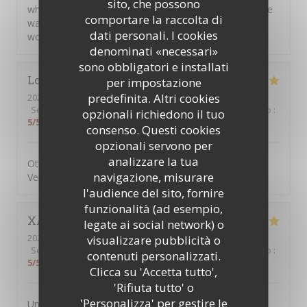
sito, che possono
who only speaks german was able to talk to one of the
comportare la raccolta di
waitresses in german ;) 10/10 experience, definitely
dati personali. I cookies
would eat here again🫶
denominati «necessari»
sono obbligatori e installati
Lorai
G
per impostazione
predefinita. Altri cookies
2026-07-17
- 19:45 - Ospiti 2
Servizio
:
5
/5
Atmosfera
:
5
/5
Cucina
:
5
/5
Qualità / Prezzo
:
opzionali richiedono il tuo
5
/5
consenso. Questi cookies
opzionali servono per
analizzare la tua
Ottima pizza, personale attento, gentille e sorridente.
navigazione, misurare
Vengo da anni e mai deluso
l'audience del sito, fornire
funzionalità (ad esempio,
XAVIER
F
legate ai social network) o
2026-07-10
- 13:00 - Ospiti 2
visualizzare pubblicità o
Servizio
:
5
/5
Atmosfera
:
5
/5
Cucina
:
5
/5
Qualità / Prezzo
:
contenuti personalizzati.
5
/5
Clicca su 'Accetta tutto',
'Rifiuta tutto' o
'Personalizza' per gestire le
Une terrasse dans une rue charmante, un personnel