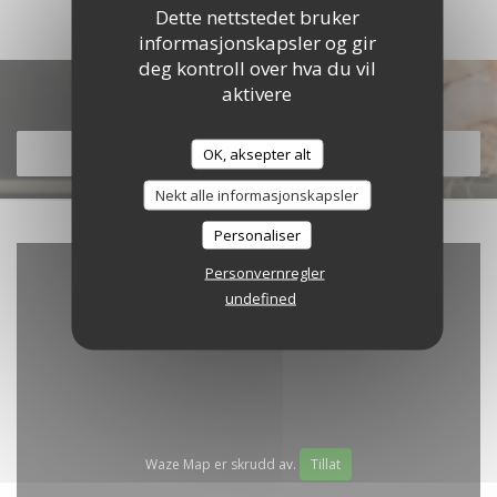
Dette nettstedet bruker
informasjonskapsler og gir
deg kontroll over hva du vil
aktivere
Oppdag vår meny
OK, aksepter alt
OPPDAG VÅR MENY
Nekt alle informasjonskapsler
Personaliser
Personvernregler
undefined
Waze Map er skrudd av.
Tillat