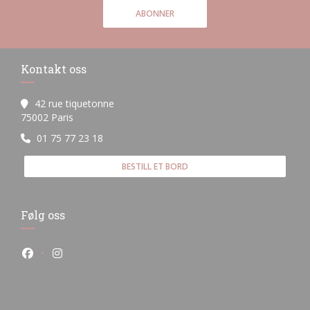
ABONNER
Kontakt oss
42 rue tiquetonne
((åpner i et nytt vindu))
75002 Paris
01 75 77 23 18
BESTILL ET BORD
Følg oss
Facebook ((åpner i et nytt vindu))
Instagram ((åpner i et nytt vindu))