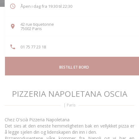
Åpen i dag fra 19:30 til 22:30
42 rue tiquetonne
((åpner i et nytt vindu))
75002 Paris
01 75 77 23 18
BESTILL ET BORD
PIZZERIA NAPOLETANA OSCIA
|
Paris
Chez O'scià Pizzeria Napoletana
Det sies at den eneste hemmeligheten bak en vellykket pizza er
å legge sjelen din og lidenskapen din inn i den.
Pizzaprodusentene våre kommer fra Napoli og vi har en