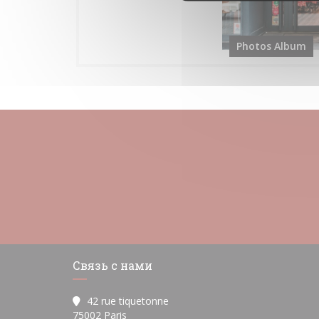
Photos Album
Связь с нами
42 rue tiquetonne
((открывается в новом окне))
75002 Paris