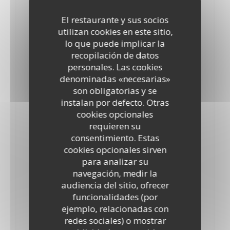
18,00 EUR
El restaurante y sus socios
Mozzarella, mortadella, ricotta, éclats de pistaches et basilic
utilizan cookies en este sitio,
lo que puede implicar la
Primavera Parma
recopilación de datos
18,00 EUR
personales. Las cookies
Tomates cerises, mozzarella di bufala, roquette, copeaux de
denominadas «necesarias»
parmesan, jambon de parme
son obligatorias y se
Valtellinese
instalan por defecto. Otras
cookies opcionales
19,00 EUR
requieren su
Tomates cerises, mozzarella di bufala, roquette, copeaux de
consentimiento. Estas
parmesan, bresaola
cookies opcionales sirven
Tartufata
para analizar su
21,00 EUR
navegación, medir la
audiencia del sitio, ofrecer
Mozzarella di bufala, carpaccio de truffe noire et basilic
funcionalidades (por
Supplément pour pizza 2 €
ejemplo, relacionadas con
redes sociales) o mostrar
2,00 EUR