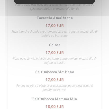
pâte à pizza frite avec sauce tomate, ricotta, jambon blanc ou
spianata calabra et mozzarella fumée
Focaccia Amalfitana
17,00 EUR
Pizza blanche chaude avec tomates cerises, roquette, mozzarella di
bufala ou burratina
Golosa
17,00 EUR
Pizza avec corniche farcie de ricotta, sauce tomate, mozzarella di
bufala et basilic
Saltimbocca Siciliano
17,00 EUR
Panino de pâte à pizza avec scarmozza, aubergines frites et
jambon de Parme.
Saltimbocca Mamma Mia
18,00 EUR