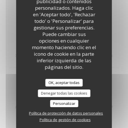
publicidad o contenidos
Oeuf, champignons, olives noires...
personalizados. Haga clic
Supplément pour pizza 5 €
en 'Aceptar todo', 'Rechazar
todo' o 'Personalizar' para
5,00 EUR
gestionar sus preferencias.
Jambon de Parme, Bresaola, Mozzarella Bufala, Burrata
Puede cambiar sus
Supplément pour pizza sans gluten 3 €
opciones en cualquier
momento haciendo clic en el
3,00 EUR
icono de cookie en la parte
Toutes les pizza sur la carte peuvent être fait en sans gluten avec
inferior izquierda de las
un supplément de 3€ par rapport au prix initial de la pizza.
páginas del sitio.
le specialità
OK, aceptar todas
Pizza Fritta
Denegar todas las cookies
16,00 EUR
Personalizar
pâte à pizza frite avec sauce tomate, ricotta et mozzarella fumée
Política de protección de datos personales
Pizza Fritta Completa
Política de gestión de cookies
17,00 EUR