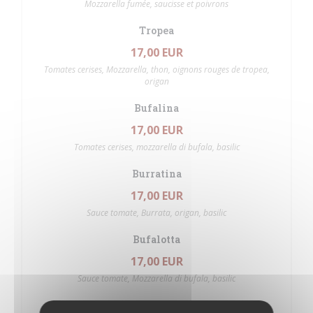
Mozzarella fumée, saucisse et poivrons
Tropea
17,00 EUR
Tomates cerises, Mozzarella, thon, oignons rouges de tropea,
origan
Bufalina
17,00 EUR
Tomates cerises, mozzarella di bufala, basilic
Burratina
17,00 EUR
Sauce tomate, Burrata, origan, basilic
Bufalotta
17,00 EUR
Sauce tomate, Mozzarella di bufala, basilic
Mortazza