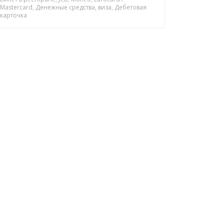
Mastercard, Денежные средства, виза, Дебетовая
карточка