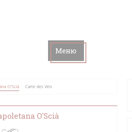
Меню
ana O'Scià
Carte des Vins
apoletana O'Scià