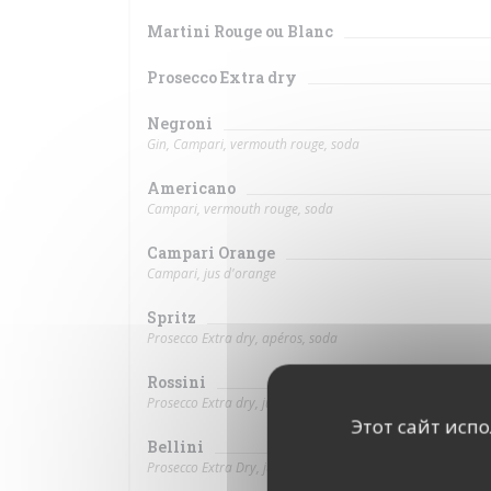
Martini Rouge ou Blanc
Prosecco Extra dry
Negroni
Gin, Campari, vermouth rouge, soda
Americano
Campari, vermouth rouge, soda
Campari Orange
Campari, jus d'orange
Spritz
Prosecco Extra dry, apéros, soda
Rossini
Prosecco Extra dry, jus de fraise
Этот сайт исп
Bellini
Prosecco Extra Dry, jus de pêche