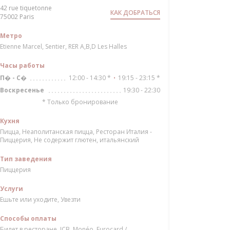
42 rue tiquetonne
КАК ДОБРАТЬСЯ
((открывается в новом окне))
75002 Paris
Метро
Etienne Marcel, Sentier, RER A,B,D Les Halles
Часы работы
12:00 - 14:30 *
19:15 - 23:15 *
П�
-
С�
•
19:30 - 22:30
Воскресенье
* Только бронирование
Кухня
Пицца, Неаполитанская пицца, Ресторан Италия -
Пиццерия, Не содержит глютен, итальянский
Тип заведения
Пиццерия
Услуги
Ешьте или уходите, Увезти
Способы оплаты
Билет в ресторане, JCB, Monéo, Eurocard /