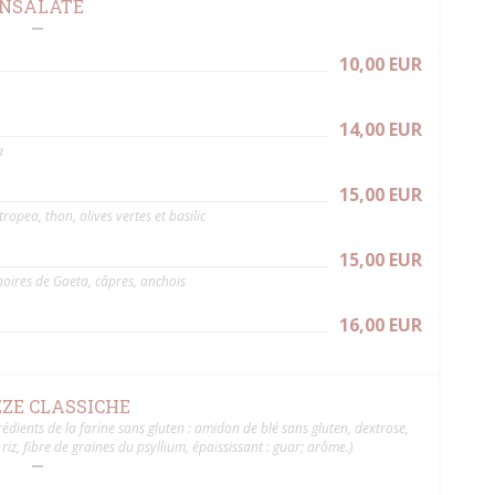
INSALATE
10,00 EUR
14,00 EUR
a
15,00 EUR
ropea, thon, olives vertes et basilic
15,00 EUR
noires de Gaeta, câpres, anchois
16,00 EUR
ZZE CLASSICHE
ients de la farine sans gluten : amidon de blé sans gluten, dextrose,
iz, fibre de graines du psyllium, épaississant : guar; arôme.)