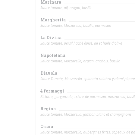
Marinara
Sauce tomate, ail, origan, basilic
Margherita
Sauce tomate, Mozzarella, basilic, parmesan
La Divina
Sauce tomate, persil haché épicé, ail et huile d'olive
Napoletana
Sauce tomate, Mozzarella, origan, anchois, basilic
Diavola
Sauce Tomate, Mozzarella, spianata calabra (salami piquant
4 formaggi
Rictotta, gorgonzola, crème de parmesan, mozzarella, basil
Regina
Sauce tomate, Mozzarella, jambon blanc et champignons
O'scià
Sauce tomate, mozzarella, aubergines frites, copeaux de pa