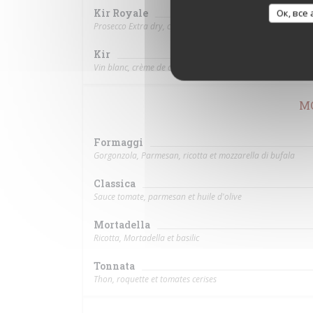
Kir Royale
Ок, все
Prosecco Extra dry, crème de cassis, fraise ou pêche
Kir
Vin blanc, crème de cassis, fraise ou pêche
M
Formaggi
Gorgonzola, Parmesan, ricotta et mozzarella di bufala
Classica
Sauce tomate, parmesan et huile d'olive
Mortadella
Ricotta, Mortadella et basilic
Tonnata
Thon, roquette et tomates cerises