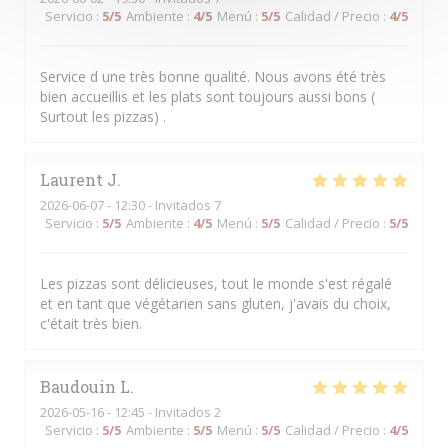
Servicio
:
5
/5
Ambiente
:
4
/5
Menú
:
5
/5
Calidad / Precio
:
4
/5
Service d une très bonne qualité. Nous avons été très
bien accueillis et les plats sont toujours aussi bons (
Surtout les pizzas) .
Laurent
J
2026-06-07
- 12:30 - Invitados 7
Servicio
:
5
/5
Ambiente
:
4
/5
Menú
:
5
/5
Calidad / Precio
:
5
/5
Les pizzas sont délicieuses, tout le monde s'est régalé
et en tant que végétarien sans gluten, j'avais du choix,
c'était très bien.
Baudouin
L
2026-05-16
- 12:45 - Invitados 2
Servicio
:
5
/5
Ambiente
:
5
/5
Menú
:
5
/5
Calidad / Precio
:
4
/5