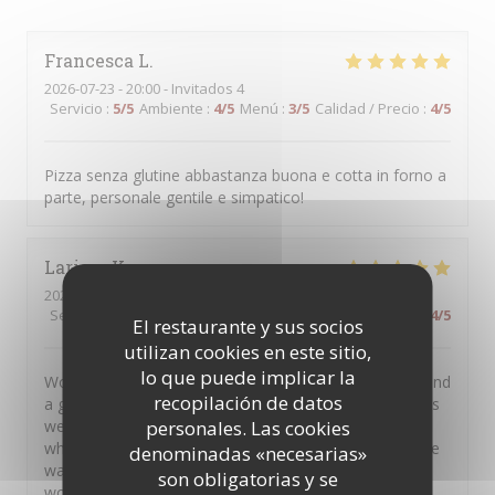
Francesca
L
2026-07-23
- 20:00 - Invitados 4
Servicio
:
5
/5
Ambiente
:
4
/5
Menú
:
3
/5
Calidad / Precio
:
4
/5
Pizza senza glutine abbastanza buona e cotta in forno a
parte, personale gentile e simpatico!
Larissa
K
2026-07-16
- 19:30 - Invitados 3
Servicio
:
5
/5
Ambiente
:
5
/5
Menú
:
5
/5
Calidad / Precio
:
4
/5
El restaurante y sus socios
utilizan cookies en este sitio,
lo que puede implicar la
Wonderful atmosphere, very kind waiters/waitresses and
recopilación de datos
a great glutenfree Pizza. A beautiful spot for tourists as
personales. Las cookies
well as the staff is multilingual and even my grandma,
who only speaks german was able to talk to one of the
denominadas «necesarias»
waitresses in german ;) 10/10 experience, definitely
son obligatorias y se
would eat here again🫶