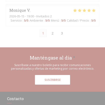
Monique
V
2026-05-15
- 19:00 - Invitados 2
Servicio
:
5
/5
Ambiente
:
5
/5
Menú
:
5
/5
Calidad / Precio
:
5
/5
1
2
3
Manténgase al día
*
Suscríbase a nuestro boletín para recibir comunicaciones
personalizadas y ofertas de marketing por correo electrónico.
SUSCRIBIRSE
Contacto