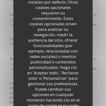
instalan por defecto. Otras
cookies opcionales
requieren su
Lorai
G
consentimiento. Estas
2026-07-17
- 19:45 - Invitados 2
cookies opcionales sirven
Servicio
:
5
/5
Ambiente
:
5
/5
Menú
:
5
/5
Calidad / Precio
:
5
/5
para analizar su
navegación, medir la
Ottima pizza, personale attento, gentille e sorridente.
audiencia del sitio, ofrecer
Vengo da anni e mai deluso
funcionalidades (por
ejemplo, relacionadas con
redes sociales) o mostrar
XAVIER
F
publicidad o contenidos
2026-07-10
- 13:00 - Invitados 2
personalizados. Haga clic
Servicio
:
5
/5
Ambiente
:
5
/5
Menú
:
5
/5
Calidad / Precio
:
5
/5
en 'Aceptar todo', 'Rechazar
todo' o 'Personalizar' para
gestionar sus preferencias.
Une terrasse dans une rue charmante, un personnel
absolument adorable, et une "pizza frite complète",
Puede cambiar sus
spécialité napolitaine rare à Paris, véritablement
opciones en cualquier
délicieuse. Un pinot Grigio rosé et une grappa : le
momento haciendo clic en el
bonheur absolu !!! Merci à tous.
icono de cookie en la parte