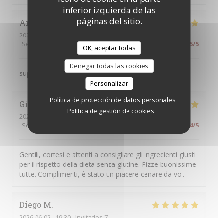
inferior izquierda de las
páginas del sitio.
Arnaud
V
2026-07-09
- 13:15 - Invitados 2
Servicio
:
5
/5
Ambiente
:
5
/5
Menú
:
5
/5
Calidad / Precio
:
5
/5
OK, aceptar todas
Denegar todas las cookies
superbe
Personalizar
Política de protección de datos personales
Giuditta
B
Política de gestión de cookies
2026-06-13
- 20:00 - Invitados 4
Servicio
:
5
/5
Ambiente
:
4
/5
Menú
:
4
/5
Calidad / Precio
:
4
/5
Gentili, cortesi e attenti a consigliare gli ingredienti giusti
per il rispetto della dieta senza glutine. Pizze buonissime
tutte. Complimenti, è stato un piacere cenare da voi.
Diego
M
2026-06-02
- 19:30 - Invitados 7