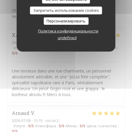
Запретить использование cookies
Ottima pizza, personale attento, gentille e sorridente.
Vengo da anni e mai deluso
Персонализировать
Политика конфиденциальности
XAVIER
F
undefined
2026-07-10
- 13:00 - гости 2
Услуги
:
5
/5
Атмосфера
:
5
/5
Меню
:
5
/5
Цена / качество
:
5
/5
Une terrasse dans une rue charmante, un personnel
absolument adorable, et une "pizza frite complète",
spécialité napolitaine rare à Paris, véritablement
délicieuse. Un pinot Grigio rosé et une grappa : le
bonheur absolu !!! Merci à tous.
Arnaud
V
2026-07-09
- 13:15 - гости 2
Услуги
:
5
/5
Атмосфера
:
5
/5
Меню
:
5
/5
Цена / качество
:
5
/5