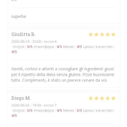
superbe
Giuditta
B
2026-06-13
- 20:00 - гости 4
Услуги
:
5
/5
Атмосфера
:
4
/5
Меню
:
4
/5
Цена / качество
:
4
/5
Gentili, cortesi e attenti a consigliare gli ingredienti giusti
per il rispetto della dieta senza glutine. Pizze buonissime
tutte. Complimenti, è stato un piacere cenare da voi.
Diego
M
2026-06-02
- 19:30 - гости 7
Услуги
:
5
/5
Атмосфера
:
4
/5
Меню
:
5
/5
Цена / качество
:
4
/5