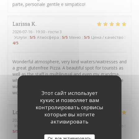
parte, personale gentile e simpatico!
Larissa
K
2026-07-16
- 19:30 - гости 3
Услуги
:
5
/5
Атмосфера
:
5
/5
Меню
:
5
/5
Цена / качество
:
4
/5
Wonderful atmosphere, very kind waiters/waitresses and
a great glutenfree Pizza. A beautiful spot for tourists as
well as the staff is multilingual and even my grandma,
who only speaks german was able to talk to one of the
waitresses in german ;) 10/10 experience, definitely
Этот сайт использует
would eat here again🫶
кукис и позволяет вам
контролировать сервисы
Lorai
G
которые вы хотите
2026-07-17
- 19:45 - гости 2
активировать
Услуги
:
5
/5
Атмосфера
:
5
/5
Меню
:
5
/5
Цена / качество
:
5
/5
Ок, все активировать