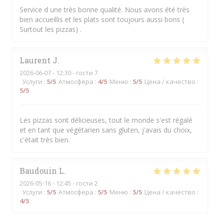
Service d une très bonne qualité. Nous avons été très
bien accueillis et les plats sont toujours aussi bons (
Surtout les pizzas) .
Laurent
J
2026-06-07
- 12:30 - гости 7
Услуги
:
5
/5
Атмосфера
:
4
/5
Меню
:
5
/5
Цена / качество
:
5
/5
Les pizzas sont délicieuses, tout le monde s'est régalé
et en tant que végétarien sans gluten, j'avais du choix,
c'était très bien.
Baudouin
L
2026-05-16
- 12:45 - гости 2
Услуги
:
5
/5
Атмосфера
:
5
/5
Меню
:
5
/5
Цена / качество
:
4
/5