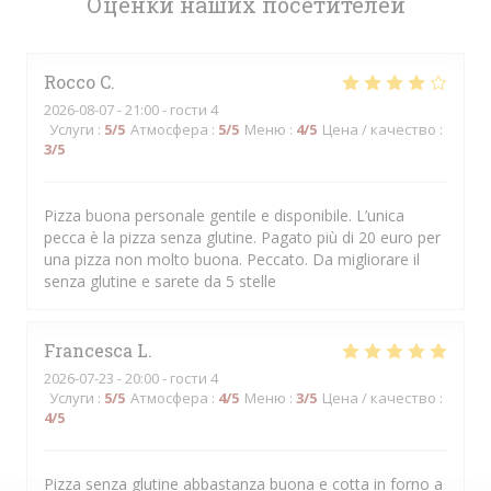
Оценки наших посетителей
Rocco
C
2026-08-07
- 21:00 - гости 4
Услуги
:
5
/5
Атмосфера
:
5
/5
Меню
:
4
/5
Цена / качество
:
3
/5
Pizza buona personale gentile e disponibile. L’unica
pecca è la pizza senza glutine. Pagato più di 20 euro per
una pizza non molto buona. Peccato. Da migliorare il
senza glutine e sarete da 5 stelle
Francesca
L
2026-07-23
- 20:00 - гости 4
Услуги
:
5
/5
Атмосфера
:
4
/5
Меню
:
3
/5
Цена / качество
:
4
/5
Pizza senza glutine abbastanza buona e cotta in forno a