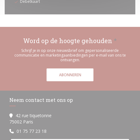
Debetkaart
Word op de hoogte gehouden
*
Schrijf je in op onze nieuwsbrief om gepersonaliseerde
communicatie en marketingaanbiedingen per e-mail van ons te
ontvangen.
ABONNEREN
Neem contact met ons op
42 rue tiquetonne
((opent in een nieuw venster))
75002 Paris
01 75 77 23 18