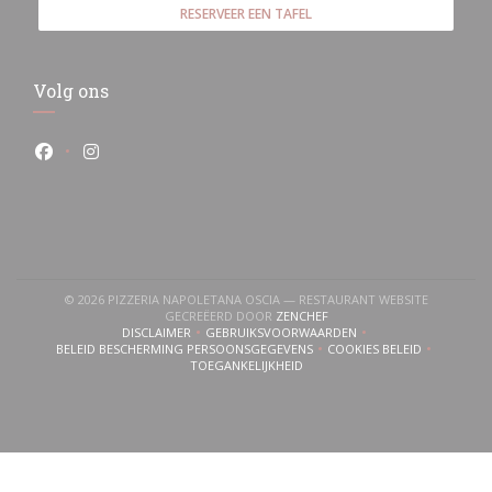
RESERVEER EEN TAFEL
Volg ons
Facebook ((opent in een nieuw venster))
Instagram ((opent in een nieuw venster))
© 2026 PIZZERIA NAPOLETANA OSCIA — RESTAURANT WEBSITE
((OPENT IN EEN NIEUW VENS
GECREËERD DOOR
ZENCHEF
DISCLAIMER
GEBRUIKSVOORWAARDEN
((OPENT IN EEN NIEUW VENSTER))
((OPENT IN EEN NIEUW VENSTER))
BELEID BESCHERMING PERSOONSGEGEVENS
COOKIES BELEID
((OPENT IN EEN NIEUW VENSTER))
((OPENT IN EEN NI
TOEGANKELIJKHEID
((OPENT IN EEN NIEUW VENSTER))