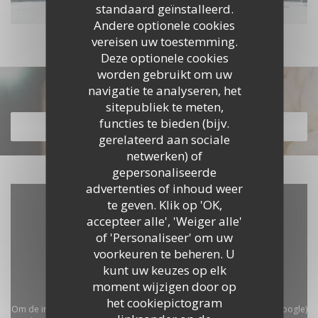
standaard geïnstalleerd.
Andere optionele cookies
vereisen uw toestemming.
Deze optionele cookies
worden gebruikt om uw
Ontdek ons menu
navigatie te analyseren, het
sitepubliek te meten,
functies te bieden (bijv.
ONTDEK ONS MENU
gerelateerd aan sociale
netwerken) of
gepersonaliseerde
advertenties of inhoud weer
te geven. Klik op 'OK,
accepteer alle', 'Weiger alle'
of 'Personaliseer' om uw
voorkeuren te beheren. U
kunt uw keuzes op elk
moment wijzigen door op
het cookiepictogram
Om de interactieve Waze-kaart weer te geven, moet u Waze Map (Google)