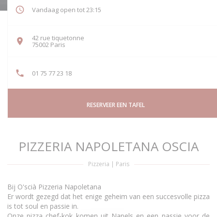
Vandaag open tot 23:15
42 rue tiquetonne
((opent in een nieuw venster))
75002 Paris
01 75 77 23 18
RESERVEER EEN TAFEL
PIZZERIA NAPOLETANA OSCIA
Pizzeria
|
Paris
Bij O'scià Pizzeria Napoletana
Er wordt gezegd dat het enige geheim van een succesvolle pizza
is tot soul en passie in.
Onze pizza chef-kok komen uit Napels en een passie voor de