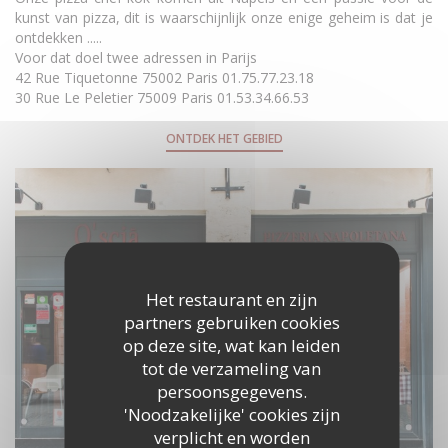
kunst van pizza, dit is waarschijnlijk onze enige geheim is dat je
ontdekken .....
Voor dat doel twee adressen in Parijs
42 Rue Tiquetonne 75002 Paris 01.75.77.23.18
30 Rue Le Peletier 75009 Paris 01.53.34.66.53
ONTDEK HET GEBIED
Het restaurant en zijn
partners gebruiken cookies
op deze site, wat kan leiden
tot de verzameling van
persoonsgegevens.
'Noodzakelijke' cookies zijn
verplicht en worden