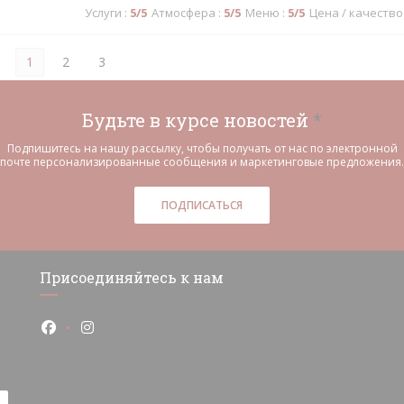
Услуги
:
5
/5
Атмосфера
:
5
/5
Меню
:
5
/5
Цена / качество
1
2
3
Будьте в курсе новостей
*
Подпишитесь на нашу рассылку, чтобы получать от нас по электронной
почте персонализированные сообщения и маркетинговые предложения.
ПОДПИСАТЬСЯ
Присоединяйтесь к нам
Facebook ((открывается в новом окне))
Instagram ((открывается в новом окне))