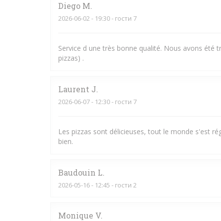
Diego
M
2026-06-02
- 19:30 - гости 7
Service d une très bonne qualité. Nous avons été trè
pizzas) .
Laurent
J
2026-06-07
- 12:30 - гости 7
Les pizzas sont délicieuses, tout le monde s'est rég
bien.
Baudouin
L
2026-05-16
- 12:45 - гости 2
Monique
V