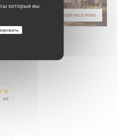
Меню
исы которые вы
ОТКРОЙТЕ ДЛЯ СЕБЯ НАШЕ МЕНЮ
зировать
:
5
/5
:
4
/5