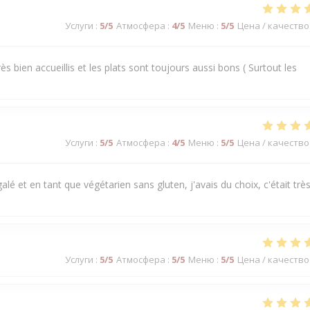
Услуги
:
5
/5
Атмосфера
:
4
/5
Меню
:
5
/5
Цена / качество
s bien accueillis et les plats sont toujours aussi bons ( Surtout les
Услуги
:
5
/5
Атмосфера
:
4
/5
Меню
:
5
/5
Цена / качество
alé et en tant que végétarien sans gluten, j'avais du choix, c'était trè
Услуги
:
5
/5
Атмосфера
:
5
/5
Меню
:
5
/5
Цена / качество