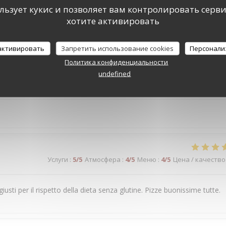
ользует кукис и позволяет вам контролировать серв
хотите активировать
 absolument adorable, et une "pizza frite complète", spécialité
n pinot Grigio rosé et une grappa : le bonheur absolu !!! Merci à tous.
 активировать
Запретить использование cookies
Персонали
Политика конфиденциальности
undefined
Услуги
:
5
/5
Атмосфера
:
5
/5
Меню
:
5
/5
Цена / качество
Услуги
:
5
/5
Атмосфера
:
4
/5
Меню
:
4
/5
Цена / качество
i giusti per il rispetto della dieta senza glutine. Pizze buonissime tutte.