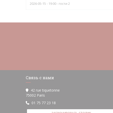
2026-05-15
- 19:00 - гости 2
Связь с нами
42 rue tiquetonne
((открывается в новом окне))
75002 Paris
01 75 77 23 18