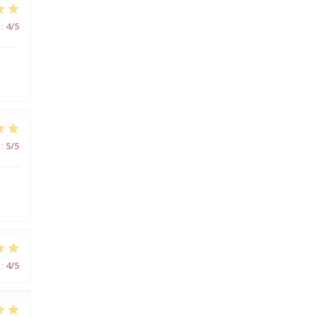
:
4
/5
:
5
/5
s
:
4
/5