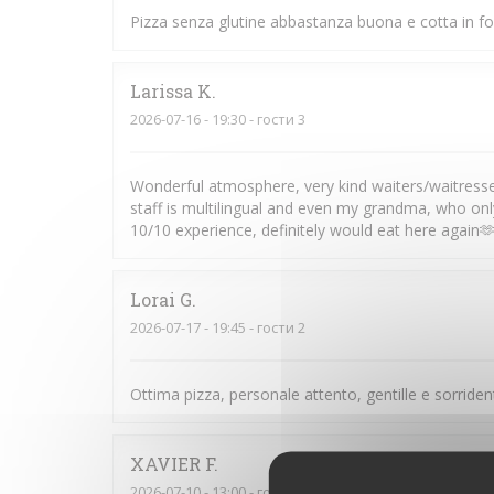
Pizza senza glutine abbastanza buona e cotta in fo
Larissa
K
2026-07-16
- 19:30 - гости 3
Wonderful atmosphere, very kind waiters/waitresses 
staff is multilingual and even my grandma, who onl
10/10 experience, definitely would eat here again
Lorai
G
2026-07-17
- 19:45 - гости 2
Ottima pizza, personale attento, gentille e sorride
XAVIER
F
2026-07-10
- 13:00 - гости 2