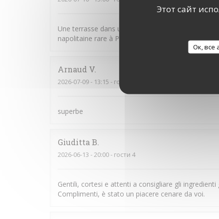
Этот сайт исп
Une terrasse dans une rue charmante, un personnel
napolitaine rare à Paris, véritablement délicieuse. U
Ок, все
Arnaud
V
2026-07-09
- 13:15 - гости 2
superbe
Giuditta
B
2026-06-13
- 20:00 - гости 4
Gentili, cortesi e attenti a consigliare gli ingredient
Complimenti, è stato un piacere cenare da voi.