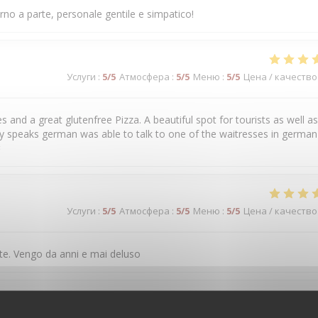
rno a parte, personale gentile e simpatico!
Услуги
:
5
/5
Атмосфера
:
5
/5
Меню
:
5
/5
Цена / качество
and a great glutenfree Pizza. A beautiful spot for tourists as well as
y speaks german was able to talk to one of the waitresses in german 

Услуги
:
5
/5
Атмосфера
:
5
/5
Меню
:
5
/5
Цена / качество
nte. Vengo da anni e mai deluso
Услуги
:
5
/5
Атмосфера
:
5
/5
Меню
:
5
/5
Цена / качество