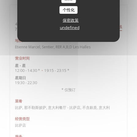
个性化
一般信息
保密政策
42 rue tiquetonne
路线
undefined
((在新窗口中打开))
75002 Paris
地铁
Etienne Marcel, Sentier, RER A,B,D Les Halles
营业时间
星
-
星
12:00 - 14:30 *
19:15 - 23:15 *
•
星期日
19:30 - 22:30
* 仅预订
菜肴
比萨, 那不勒斯披萨, 意大利餐厅 - 比萨店, 不含麸质, 意大利
经营类型
比萨店
服务