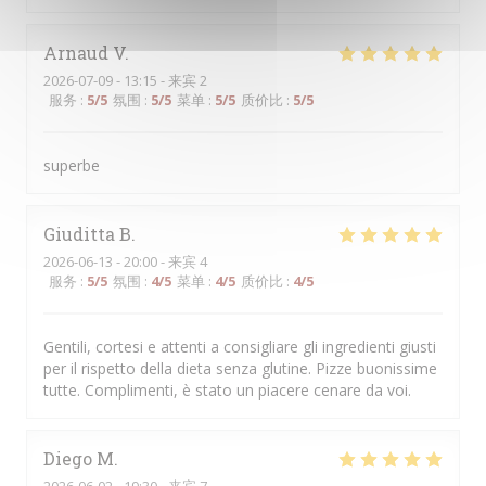
Arnaud
V
2026-07-09
- 13:15 - 来宾 2
服务
:
5
/5
氛围
:
5
/5
菜单
:
5
/5
质价比
:
5
/5
superbe
Giuditta
B
2026-06-13
- 20:00 - 来宾 4
服务
:
5
/5
氛围
:
4
/5
菜单
:
4
/5
质价比
:
4
/5
Gentili, cortesi e attenti a consigliare gli ingredienti giusti
per il rispetto della dieta senza glutine. Pizze buonissime
tutte. Complimenti, è stato un piacere cenare da voi.
Diego
M