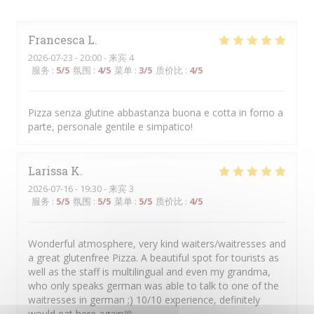
Francesca
L
2026-07-23
- 20:00 - 来宾 4
服务
:
5
/5
氛围
:
4
/5
菜单
:
3
/5
质价比
:
4
/5
Pizza senza glutine abbastanza buona e cotta in forno a
parte, personale gentile e simpatico!
Larissa
K
2026-07-16
- 19:30 - 来宾 3
服务
:
5
/5
氛围
:
5
/5
菜单
:
5
/5
质价比
:
4
/5
Wonderful atmosphere, very kind waiters/waitresses and
a great glutenfree Pizza. A beautiful spot for tourists as
well as the staff is multilingual and even my grandma,
who only speaks german was able to talk to one of the
waitresses in german ;) 10/10 experience, definitely
would eat here again🫶