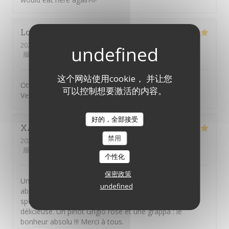
Lorai
G
2026-07-17
- 19:45 - 来宾 2
服务
:
5
/5
氛围
:
5
/5
菜单
:
5
/5
质价比
:
5
/5
这个网站使用cookie， 并让您
Ottima pizza, personale attento, gentille e sorridente.
可以控制想要激活的内容。
Vengo da anni e mai deluso
好的，全部接受
XAVIER
F
禁用
2026-07-10
- 13:00 - 来宾 2
服务
:
5
/5
氛围
:
5
/5
菜单
:
5
/5
质价比
:
5
/5
个性化
保密政策
Une terrasse dans une rue charmante, un personnel
undefined
absolument adorable, et une "pizza frite complète",
spécialité napolitaine rare à Paris, véritablement
délicieuse. Un pinot Grigio rosé et une grappa : le
bonheur absolu !!! Merci à tous.