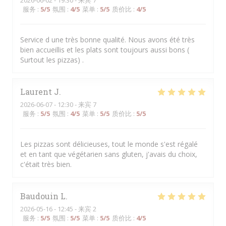
2026-06-02
- 19:30 - 来宾 7
服务
:
5
/5
氛围
:
4
/5
菜单
:
5
/5
质价比
:
4
/5
Service d une très bonne qualité. Nous avons été très
bien accueillis et les plats sont toujours aussi bons (
Surtout les pizzas) .
Laurent
J
2026-06-07
- 12:30 - 来宾 7
服务
:
5
/5
氛围
:
4
/5
菜单
:
5
/5
质价比
:
5
/5
Les pizzas sont délicieuses, tout le monde s'est régalé
et en tant que végétarien sans gluten, j'avais du choix,
c'était très bien.
Baudouin
L
2026-05-16
- 12:45 - 来宾 2
服务
:
5
/5
氛围
:
5
/5
菜单
:
5
/5
质价比
:
4
/5