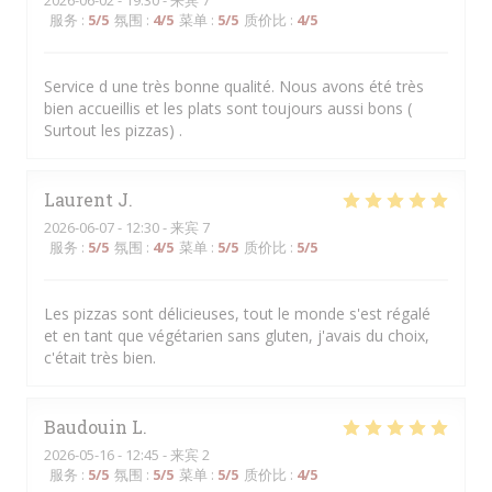
2026-06-02
- 19:30 - 来宾 7
服务
:
5
/5
氛围
:
4
/5
菜单
:
5
/5
质价比
:
4
/5
Service d une très bonne qualité. Nous avons été très
bien accueillis et les plats sont toujours aussi bons (
Surtout les pizzas) .
Laurent
J
2026-06-07
- 12:30 - 来宾 7
服务
:
5
/5
氛围
:
4
/5
菜单
:
5
/5
质价比
:
5
/5
Les pizzas sont délicieuses, tout le monde s'est régalé
et en tant que végétarien sans gluten, j'avais du choix,
c'était très bien.
Baudouin
L
2026-05-16
- 12:45 - 来宾 2
服务
:
5
/5
氛围
:
5
/5
菜单
:
5
/5
质价比
:
4
/5