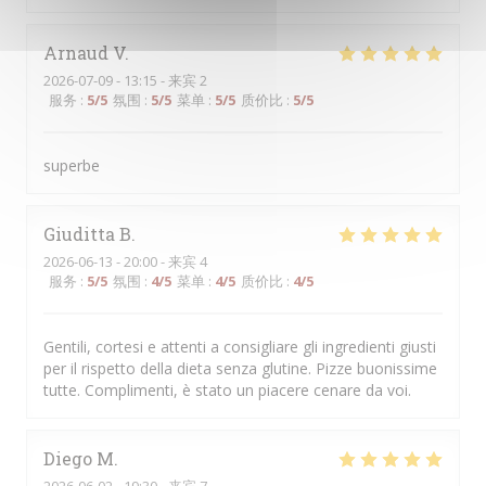
Arnaud
V
2026-07-09
- 13:15 - 来宾 2
服务
:
5
/5
氛围
:
5
/5
菜单
:
5
/5
质价比
:
5
/5
superbe
Giuditta
B
2026-06-13
- 20:00 - 来宾 4
服务
:
5
/5
氛围
:
4
/5
菜单
:
4
/5
质价比
:
4
/5
Gentili, cortesi e attenti a consigliare gli ingredienti giusti
per il rispetto della dieta senza glutine. Pizze buonissime
tutte. Complimenti, è stato un piacere cenare da voi.
Diego
M