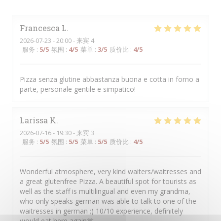
Francesca
L
2026-07-23
- 20:00 - 来宾 4
服务
:
5
/5
氛围
:
4
/5
菜单
:
3
/5
质价比
:
4
/5
Pizza senza glutine abbastanza buona e cotta in forno a
parte, personale gentile e simpatico!
Larissa
K
2026-07-16
- 19:30 - 来宾 3
服务
:
5
/5
氛围
:
5
/5
菜单
:
5
/5
质价比
:
4
/5
Wonderful atmosphere, very kind waiters/waitresses and
a great glutenfree Pizza. A beautiful spot for tourists as
well as the staff is multilingual and even my grandma,
who only speaks german was able to talk to one of the
waitresses in german ;) 10/10 experience, definitely
would eat here again🫶