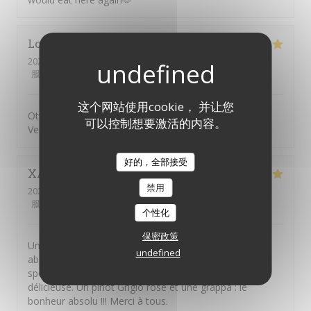
Lorai
G
2026-07-17
- 19:45 - 来宾 2
服务
:
5
/5
氛围
:
5
/5
菜单
:
5
/5
质价比
:
5
/5
这个网站使用cookie， 并让您
Ottima pizza, personale attento, gentille e sorridente.
可以控制想要激活的内容。
Vengo da anni e mai deluso
好的，全部接受
XAVIER
F
禁用
2026-07-10
- 13:00 - 来宾 2
服务
:
5
/5
氛围
:
5
/5
菜单
:
5
/5
质价比
:
5
/5
个性化
保密政策
Une terrasse dans une rue charmante, un personnel
undefined
absolument adorable, et une "pizza frite complète",
spécialité napolitaine rare à Paris, véritablement
délicieuse. Un pinot Grigio rosé et une grappa : le
bonheur absolu !!! Merci à tous.